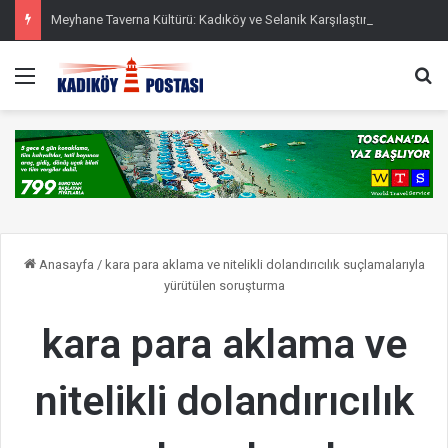
Meyhane Taverna Kültürü: Kadıköy ve Selanik Karşılaştırması
Menü
Ar
Anasayfa
/
kara para aklama ve nitelikli dolandırıcılık suçlamalarıyla
yürütülen soruşturma
kara para aklama ve
nitelikli dolandırıcılık