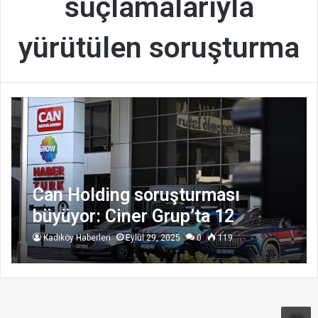
suçlamalarıyla
yürütülen soruşturma
Can Holding soruşturması
büyüyor: Ciner Grup’ta 12
yönetici gözaltında
Kadıköy Haberleri
Eylül 29, 2025
0
119