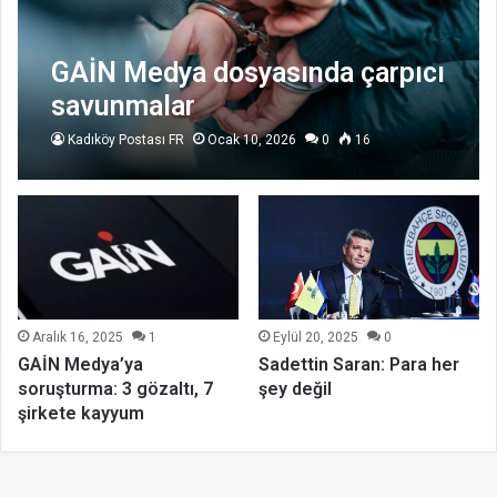
GAİN Medya dosyasında çarpıcı
savunmalar
Kadıköy Postası FR
Ocak 10, 2026
0
16
Aralık 16, 2025
1
Eylül 20, 2025
0
GAİN Medya’ya
Sadettin Saran: Para her
soruşturma: 3 gözaltı, 7
şey değil
şirkete kayyum