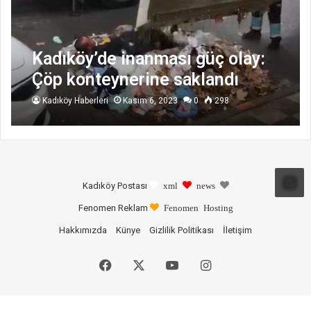
Kadıköy’de inanması güç olay:
Çöp konteynerine saklandı
Kadıköy Haberleri
Kasım 6, 2023
0
298
Kadıköy Postası
xml
news
Fenomen Reklam
Fenomen Hosting
Hakkımızda
Künye
Gizlilik Politikası
İletişim
Facebook
X
YouTube
Instagram