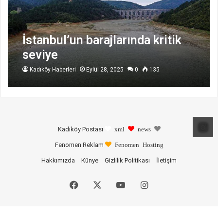
İstanbul’un barajlarında kritik
seviye
Kadıköy Haberleri
Eylül 28, 2025
0
135
Kadıköy Postası
xml
news
Fenomen Reklam
Fenomen Hosting
Hakkımızda
Künye
Gizlilik Politikası
İletişim
Facebook
X
YouTube
Instagram