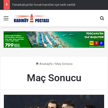
Fenerbahçe’de forvet transferi için tarih verildi
Menü
Ar
Anasayfa
/
Maç Sonucu
Maç Sonucu