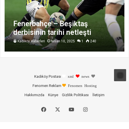
Fenerbahçe – Beşiktaş
derbisinin tarihi netleşti
Kadıköy Haberleri
Nisan 10, 2025
1
240
Kadıköy Postası
xml
news
Fenomen Reklam
Fenomen Hosting
Hakkımızda
Künye
Gizlilik Politikası
İletişim
Facebook
X
YouTube
Instagram