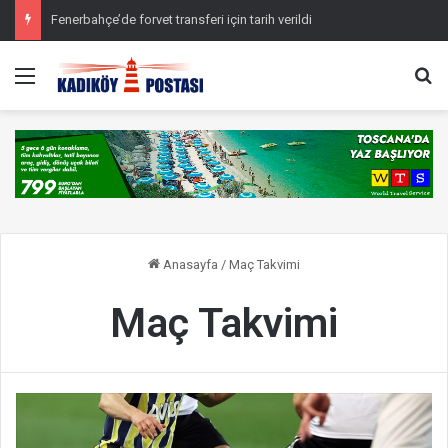
Fenerbahçe’de forvet transferi için tarih verildi
Menü
Ar
Anasayfa
/
Maç Takvimi
Maç Takvimi