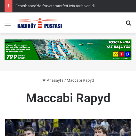
Fenerbahçe’de forvet transferi için tarih verildi
Menü
Ar
Anasayfa
/
Maccabi Rapyd
Maccabi Rapyd