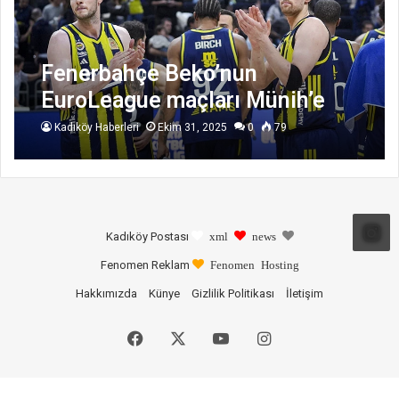
Fenerbahçe Beko’nun
EuroLeague maçları Münih’e
alındı
Kadıköy Haberleri
Ekim 31, 2025
0
79
Kadıköy Postası
xml
news
Fenomen Reklam
Fenomen Hosting
Hakkımızda
Künye
Gizlilik Politikası
İletişim
Facebook
X
YouTube
Instagram