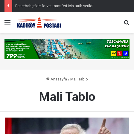
Fenerbahçe’de forvet transferi için tarih verildi
Menü
Ar
Anasayfa
/
Mali Tablo
Mali Tablo