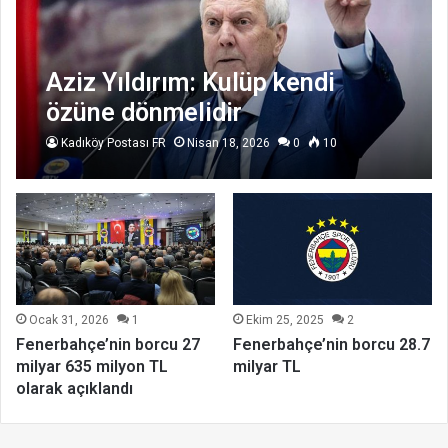
Aziz Yıldırım: Kulüp kendi
özüne dönmelidir
Kadıköy Postası FR
Nisan 18, 2026
0
10
Ocak 31, 2026
1
Ekim 25, 2025
2
Fenerbahçe’nin borcu 27
Fenerbahçe’nin borcu 28.7
milyar 635 milyon TL
milyar TL
olarak açıklandı