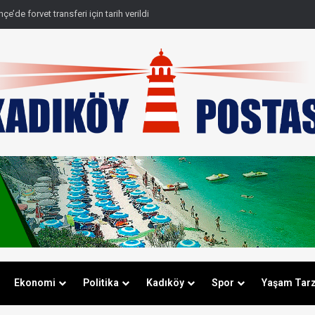
e’de forvet transferi için tarih verildi
Ekonomi
Politika
Kadıköy
Spor
Yaşam Tarz