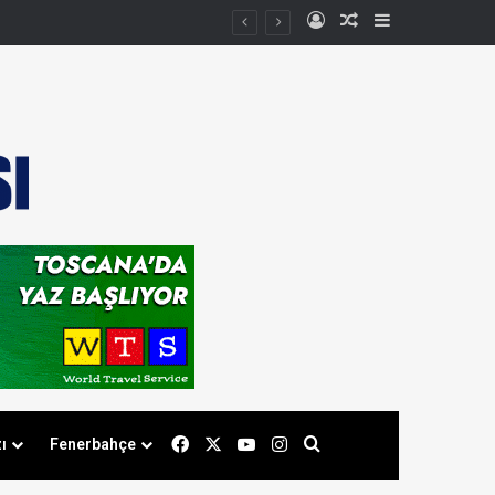
Kayıt Ol
Rastgele Makale
Kenar Bölmes
Facebook
X
YouTube
Instagram
Arama yap ...
ı
Fenerbahçe