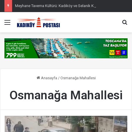
Meyhane Taverna Kültürü: Kadıköy ve Selanik Karşılaştırması
Menü
Ar
Anasayfa
/
Osmanağa Mahallesi
Osmanağa Mahallesi