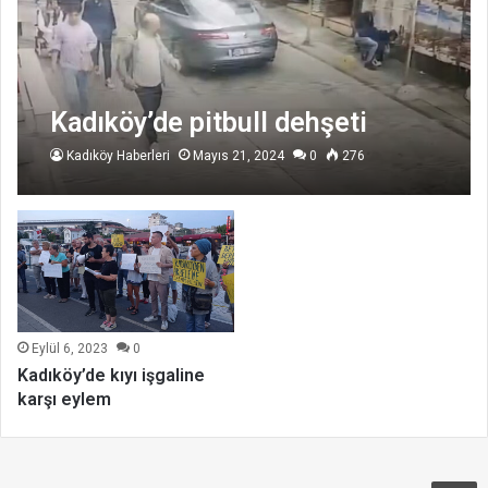
Kadıköy’de pitbull dehşeti
Kadıköy Haberleri
Mayıs 21, 2024
0
276
Eylül 6, 2023
0
Kadıköy’de kıyı işgaline
karşı eylem