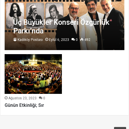
Üç Büyükler Konseri Özgürlük
Parkı’nda
Kadıköy Postası
Eylül 6, 2023
0
492
Ağustos 23, 2023
0
Günün Etkinliği; Sır