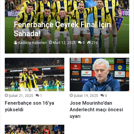
Fenerbahçe Çeyrek Final İçin
Sahada!
Kadıköy Haberleri
Mart 12, 2025
0
210
Şubat 21, 2025
1
Şubat 19, 2025
0
Fenerbahçe son 16’ya
Jose Mourinho’dan
yükseldi
Anderlecht maçı öncesi
uyarı