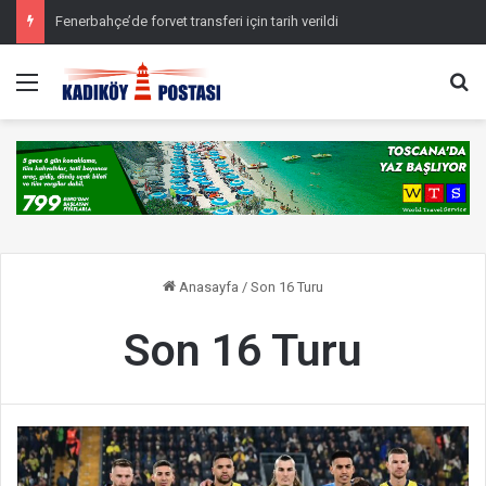
Fenerbahçe’de forvet transferi için tarih verildi
Menü
Ar
Anasayfa
/
Son 16 Turu
Son 16 Turu