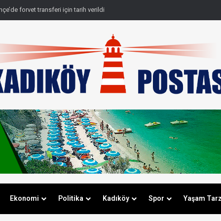
e’de forvet transferi için tarih verildi
Ekonomi
Politika
Kadıköy
Spor
Yaşam Tarz