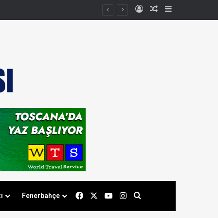
Kayıt Ol
Rastgele Makale
Kenar Bölmes
Facebook
X
YouTube
Instagram
Arama yap ...
ı
Fenerbahçe