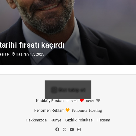
tarihi fırsatı kaçırdı
ası FR
Haziran 17, 2025
Bizi takip et
Kadıköy Postası
xml
news
Fenomen Reklam
Fenomen Hosting
Hakkımızda
Künye
Gizlilik Politikası
İletişim
Facebook
X
YouTube
Instagram