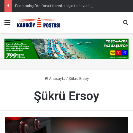
Fenerbahçe’de forvet transferi için tarih verildi
Menü
Ar
Anasayfa
/
Şükrü Ersoy
Şükrü Ersoy