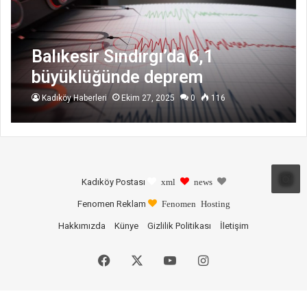
Balıkesir Sındırgı’da 6,1
büyüklüğünde deprem
Kadıköy Haberleri
Ekim 27, 2025
0
116
Kadıköy Postası
xml
news
Fenomen Reklam
Fenomen Hosting
Hakkımızda
Künye
Gizlilik Politikası
İletişim
Facebook
X
YouTube
Instagram