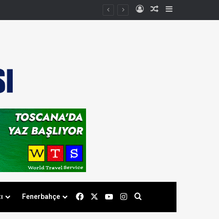
Kayıt Ol
Rastgele Makale
Kenar Bölmes
Facebook
X
YouTube
Instagram
Arama yap ...
ı
Fenerbahçe