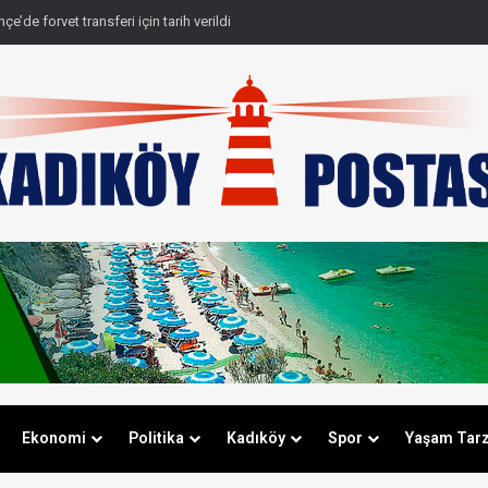
e’de forvet transferi için tarih verildi
Ekonomi
Politika
Kadıköy
Spor
Yaşam Tarz