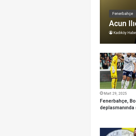
Fenerbahçe
Acun Ilı
Kadıköy Haber
Mart 29, 2025
Fenerbahçe, B
deplasmanında 