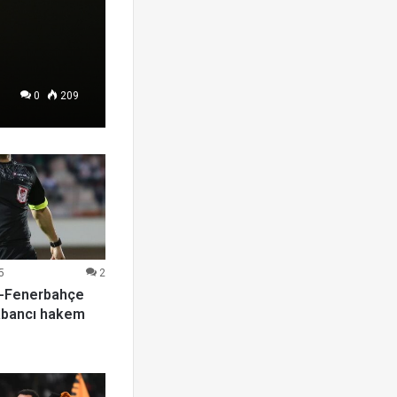
0
209
5
2
y-Fenerbahçe
abancı hakem