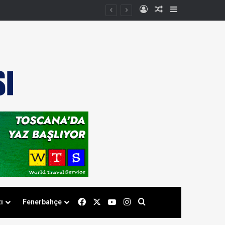
Kayıt Ol
Rastgele Makale
Kenar Bölmes
Facebook
X
YouTube
Instagram
Arama yap ...
ı
Fenerbahçe