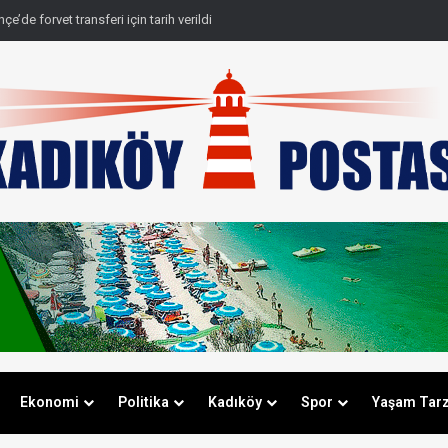
e’de forvet transferi için tarih verildi
Ekonomi
Politika
Kadıköy
Spor
Yaşam Tarz