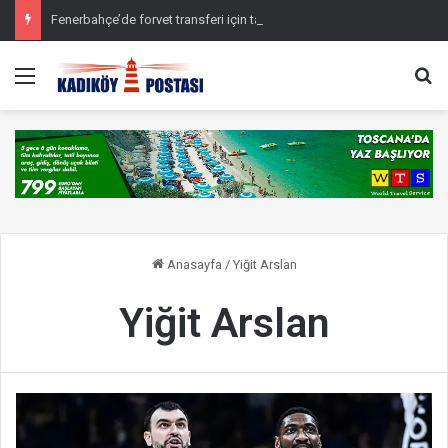
Fenerbahçe’de forvet transferi için tarih verildi
Menü
Ar
Anasayfa
/
Yiğit Arslan
Yiğit Arslan