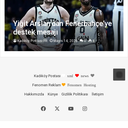
Yiğit Arslan’dan Fenerbahçe’ye
destek mesajı
Kadıköy Postası FR
Mayıs 14, 2026
0
6
Kadıköy Postası
xml
news
Fenomen Reklam
Fenomen Hosting
Hakkımızda
Künye
Gizlilik Politikası
İletişim
Facebook
X
YouTube
Instagram