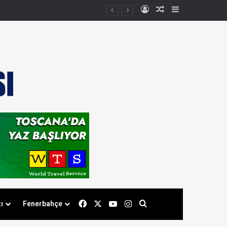
Kayıt Ol
Rastgele Makale
Kenar Bölmes
Facebook
X
YouTube
Instagram
Arama yap ...
ı
Fenerbahçe