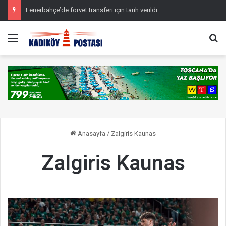
Fenerbahçe’de forvet transferi için tarih verildi
Menü
Ar
Anasayfa
/
Zalgiris Kaunas
Zalgiris Kaunas