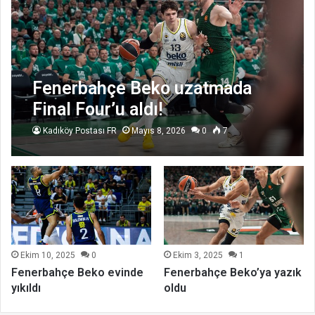
Fenerbahçe Beko uzatmada
Final Four’u aldı!
Kadıköy Postası FR
Mayıs 8, 2026
0
7
Ekim 10, 2025
0
Ekim 3, 2025
1
Fenerbahçe Beko evinde
Fenerbahçe Beko’ya yazık
yıkıldı
oldu