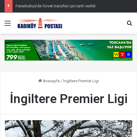
Fenerbahçe’de forvet transferi için tarih verildi
Menü
Ar
Anasayfa
/
İngiltere Premier Ligi
İngiltere Premier Ligi