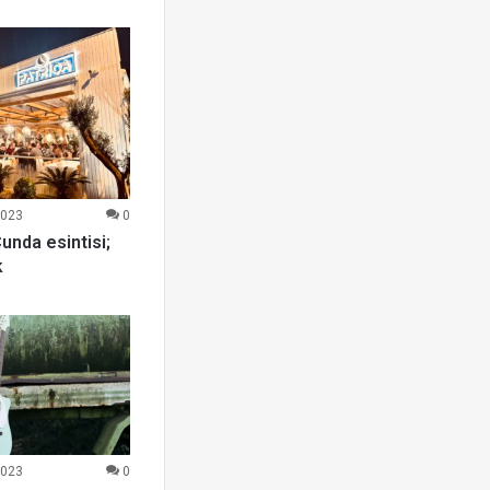
2023
0
unda esintisi;
k
2023
0