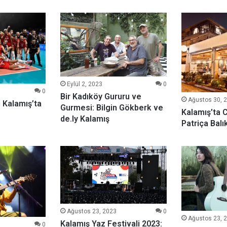
Eylül 2, 2023
0
0
Bir Kadıköy Gururu ve
Ağustos 30, 
 Kalamış’ta
Gurmesi: Bilgin Gökberk ve
Kalamış’ta C
de.ly Kalamış
Patriça Balı
Ağustos 23, 2023
0
Ağustos 23, 
Kalamış Yaz Festivali 2023:
0