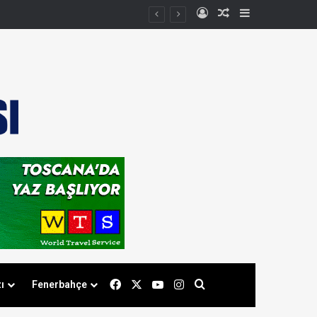
Kayıt Ol
Rastgele Makale
Kenar Bölmes
Facebook
X
YouTube
Instagram
Arama yap ...
ı
Fenerbahçe