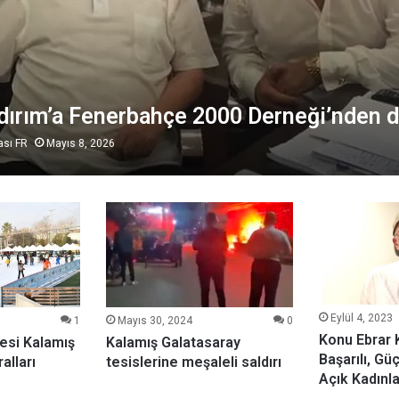
ldırım’a Fenerbahçe 2000 Derneği’nden 
ası FR
Mayıs 8, 2026
Eylül 4, 2023
1
Mayıs 30, 2024
0
Konu Ebrar K
esi Kalamış
Kalamış Galatasaray
Başarılı, Güç
alları
tesislerine meşaleli saldırı
Açık Kadınla