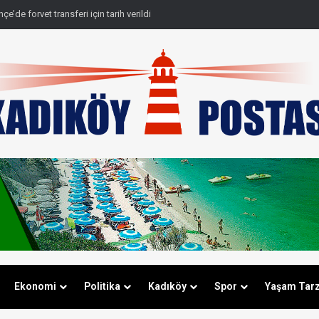
e’de forvet transferi için tarih verildi
Ekonomi
Politika
Kadıköy
Spor
Yaşam Tarz