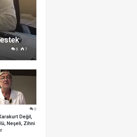
destek
0
7
0
arakurt Değil,
lü, Neşeli, Zihni
r