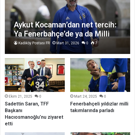
Aykut Kocaman’dan net tercih:
Ya Fenerbahçe’de ya da Milli
Takım
Kadıköy Postası FR
Mart 31, 2026
0
7
Ekim 21, 2025
0
Mart 24, 2025
0
Sadettin Saran, TFF
Fenerbahçeli yıldızlar milli
Başkanı
takımlarında parladı
Hacıosmanoğlu’nu ziyaret
etti