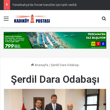
Fenerbahçe’de forvet transferi için tarih verildi
Menü
Ar
Anasayfa
/
Şerdil Dara Odabaşı
Şerdil Dara Odabaşı