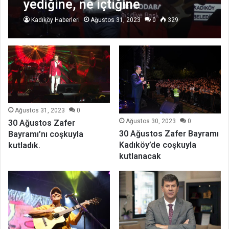
yediğine, ne içtiğine
karışamaz”
Kadıköy Haberleri
Ağustos 31, 2023
0
329
Ağustos 31, 2023
0
Ağustos 30, 2023
0
30 Ağustos Zafer
30 Ağustos Zafer Bayramı
Bayramı’nı coşkuyla
Kadıköy’de coşkuyla
kutladık.
kutlanacak