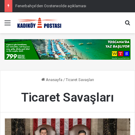
Fenerbahçe’den Oosterwolde açıklaması
Menü
Ar
Anasayfa
/
Ticaret Savaşları
Ticaret Savaşları