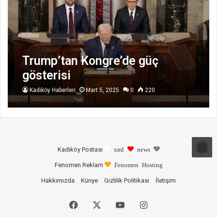
Trump’tan Kongre’de güç
gösterisi
Kadıköy Haberleri
Mart 5, 2025
0
220
Kadıköy Postası
xml
news
Fenomen Reklam
Fenomen Hosting
Hakkımızda
Künye
Gizlilik Politikası
İletişim
Facebook
X
YouTube
Instagram