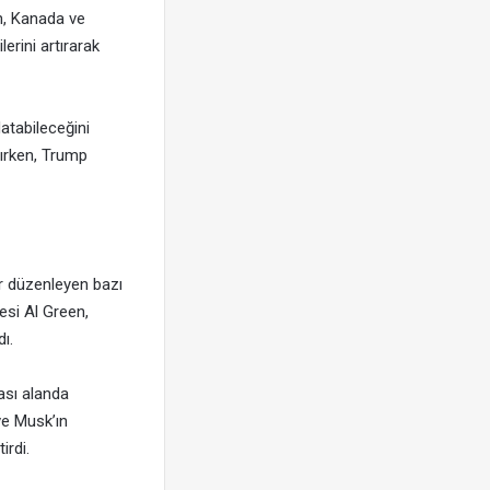
n, Kanada ve
erini artırarak
atabileceğini
tırken, Trump
r düzenleyen bazı
yesi Al Green,
ı.
ası alanda
 ve Musk’ın
irdi.