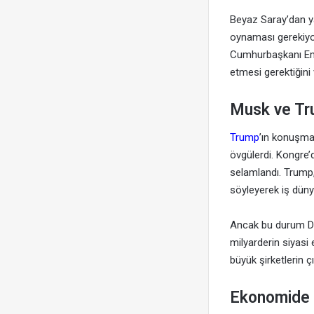
Beyaz Saray’dan ya
oynaması gerekiyo
Cumhurbaşkanı Emm
etmesi gerektiğini 
Musk ve Tru
Trump
’ın konuşmas
övgülerdi. Kongre’
selamlandı. Trump,
söyleyerek iş dünya
Ancak bu durum Demo
milyarderin siyasi
büyük şirketlerin ç
Ekonomide 