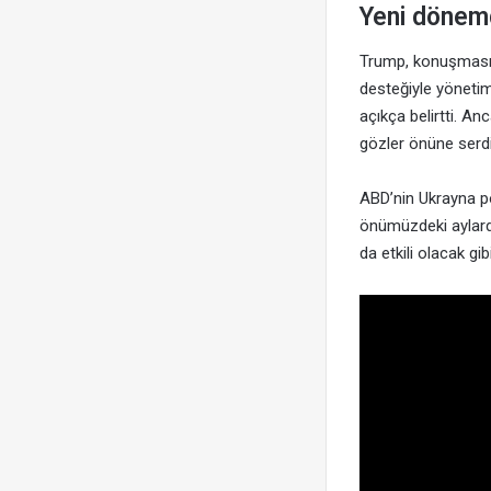
Yeni dönem
Trump, konuşmasını
desteğiyle yönetimi
açıkça belirtti. A
gözler önüne serdi
ABD’nin Ukrayna poli
önümüzdeki aylarda
da etkili olacak gi