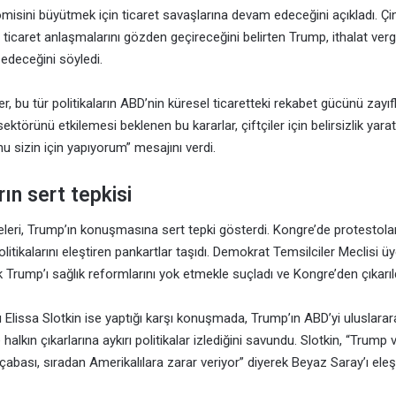
sini büyütmek için ticaret savaşlarına devam edeceğini açıkladı. Çi
 ticaret anlaşmalarını gözden geçireceğini belirten Trump, ithalat vergil
k edeceğini söyledi.
 bu tür politikaların ABD’nin küresel ticaretteki rekabet gücünü zayıfl
ktörünü etkilemesi beklenen bu kararlar, çiftçiler için belirsizlik yara
u sizin için yapıyorum” mesajını verdi.
ın sert tepkisi
leri, Trump’ın konuşmasına sert tepki gösterdi. Kongre’de protestola
politikalarını eleştiren pankartlar taşıdı. Demokrat Temsilciler Meclisi ü
Trump’ı sağlık reformlarını yok etmekle suçladı ve Kongre’den çıkarıld
Elissa Slotkin ise yaptığı karşı konuşmada, Trump’ın ABD’yi uluslarar
e halkın çıkarlarına aykırı politikalar izlediğini savundu. Slotkin, “Trump
çabası, sıradan Amerikalılara zarar veriyor” diyerek Beyaz Saray’ı eleşt