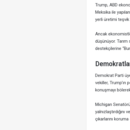
Trump, ABD ekonomi
Meksika ile yapılan
yerli üretimi teşvi
Ancak ekonomistler,
düşünüyor. Tarım se
destekçilerine “Bun
Demokratlar
Demokrat Parti üye
vekiller, Trump’ın 
konuşmayı bölerek 
Michigan Senatörü 
yalnızlaştırdığını v
çıkarlarını koruma 