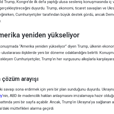
 Trump, Kongre’de ilk defa yaptığı ulusa sesleniş konuşmasında iç ve
gerçekleştireceğini duyurdu. Trump, ekonomi, ticaret savaşları ve Ukray
ğinirken, Cumhuriyetçiler tarafından büyük destek gördü, ancak Demo
.
erika yeniden yükseliyor
 konuşmada “Amerika yeniden yükseliyor” diyen Trump, ülkenin ekon
 uluslararası ilişkilerde yeni bir döneme odaklandığını belirtti. Konuş
kleyen Cumhuriyetçiler, Trump’ın her vurgusunu alkışlarla karşılayarak 
n çözüm arayışı
i savaşı sona erdirmek için yeni bir plan sunduğunu duyurdu. Ukrayn
iy
’nin, ABD ile madencilik hakları anlaşmasını imzalamaya hazır oldu
ttında yeni bir sayfa açabilir. Ancak, Trump’ın Ukrayna’ya sağlanan a
’daki müttefikleri alarma geçirdi.