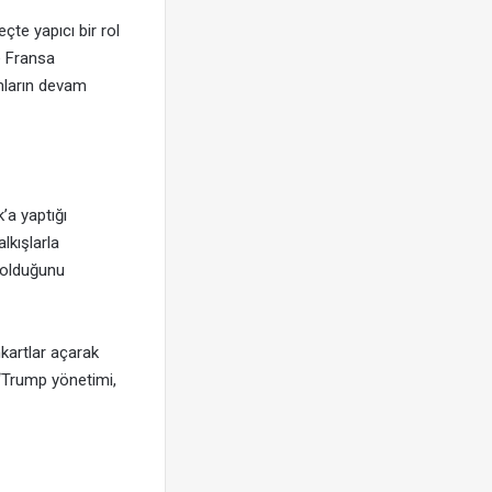
te yapıcı bir rol
e Fransa
mların devam
’a yaptığı
lkışlarla
” olduğunu
nkartlar açarak
 “Trump yönetimi,