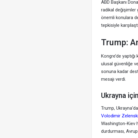
ABD Başkanı Donald
radikal değişimler 
önemli konulara de
tepkisiyle karşılaştı
Trump: Am
Kongre’de yaptığı
ulusal güvenliğe ve
sonuna kadar deste
mesajı verdi.
Ukrayna içi
Trump, Ukrayna’dak
Volodimir Zelensk
Washington-Kiev ha
durdurması, Avrupa