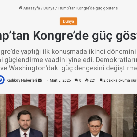
Anasayfa
/
Dünya
/
Trump’tan Kongre’de güç gösterisi
Dünya
p’tan Kongre’de güç göst
e’de yaptığı ilk konuşmada ikinci döneminin 
i güçlendirme vaadini yineledi. Demokratları
 ve Washington’daki güç dengesini değiştirme
Kadıköy Haberleri
Bir
Mart 5, 2025
0
221
2 dakika okuma sür
e-
posta
göndermek