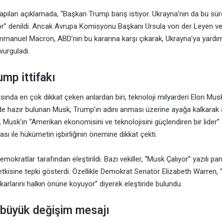
pılan açıklamada, “Başkan Trump barış istiyor. Ukrayna’nın da bu süreç
r” denildi. Ancak Avrupa Komisyonu Başkanı Ursula von der Leyen v
anuel Macron, ABD’nin bu kararına karşı çıkarak, Ukrayna’ya yardı
vurguladı.
mp ittifakı
ında en çok dikkat çeken anlardan biri, teknoloji milyarderi Elon Musk
de hazır bulunan Musk, Trump’ın adını anması üzerine ayağa kalkarak a
 Musk’ın “Amerikan ekonomisini ve teknolojisini güçlendiren bir lider
sı ile hükümetin işbirliğinin önemine dikkat çekti.
kratlar tarafından eleştirildi. Bazı vekiller, “Musk Çalıyor” yazılı pa
 etkisine tepki gösterdi. Özellikle Demokrat Senatör Elizabeth Warren,
ıkarlarını halkın önüne koyuyor” diyerek eleştiride bulundu.
büyük değişim mesajı