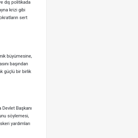
 dış politikada
na krizi gibi
kratların sert
omik büyümesine,
masını başından
güçlü bir birlik
a Devlet Başkanı
ğunu söylemesi,
skeri yardımları