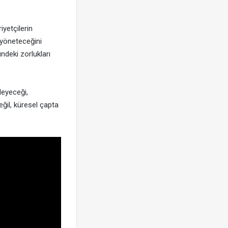
yetçilerin
e yöneteceğini
ndeki zorlukları
zleyeceği,
ğil, küresel çapta