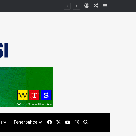
Kayıt Ol
Rastgele Makale
Kenar Bölmes
Facebook
X
YouTube
Instagram
Arama yap ...
ı
Fenerbahçe