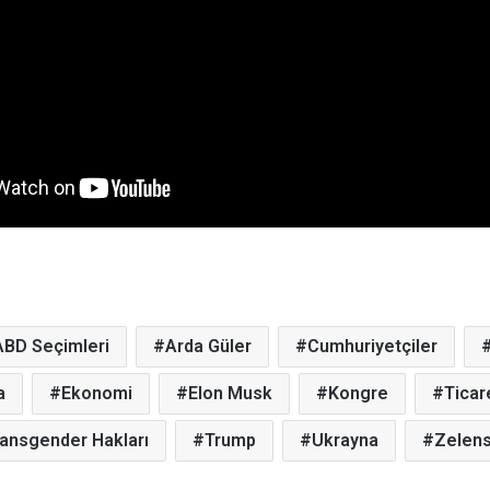
ABD Seçimleri
Arda Güler
Cumhuriyetçiler
a
Ekonomi
Elon Musk
Kongre
Ticar
ansgender Hakları
Trump
Ukrayna
Zelens