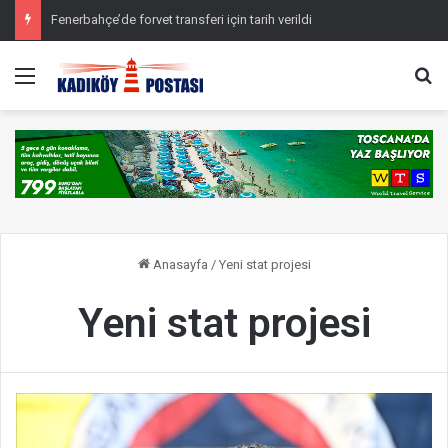
Fenerbahçe’de forvet transferi için tarih verildi
Menü
Ar
Anasayfa
/
Yeni stat projesi
Yeni stat projesi