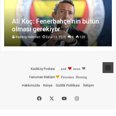
Ali Koç: Fenerbahçe’nin bütün
olması gerekiyor
Kadıköy Haberleri
Eylül 13, 2025
0
128
Kadıköy Postası
xml
news
Fenomen Reklam
Fenomen Hosting
Hakkımızda
Künye
Gizlilik Politikası
İletişim
Facebook
X
YouTube
Instagram