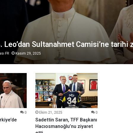
. Leo’dan Sultanahmet Camisi’ne tarihi z
ası FR
Kasım 29, 2025
0
Ekim 21, 2025
0
rkiye’de
Sadettin Saran, TFF Başkanı
Hacıosmanoğlu’nu ziyaret
etti