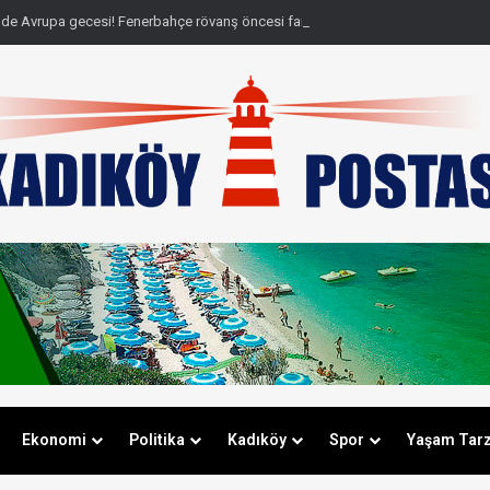
de Avrupa gecesi! Fenerbahçe rövanş öncesi farkı cebine koydu
Ekonomi
Politika
Kadıköy
Spor
Yaşam Tarz