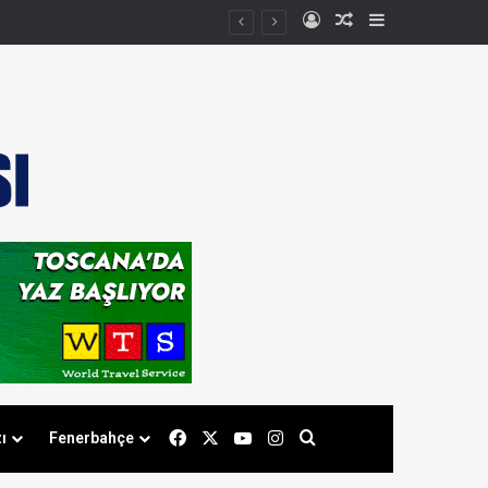
Kayıt Ol
Rastgele Makale
Kenar Bölmes
Facebook
X
YouTube
Instagram
Arama yap ...
ı
Fenerbahçe