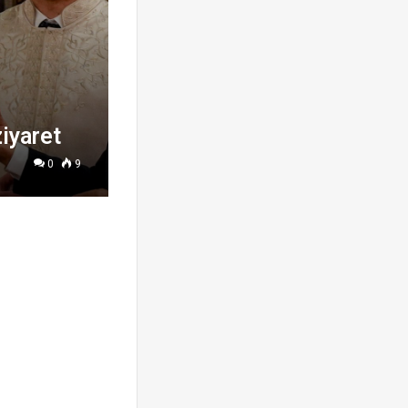
iyaret
0
9