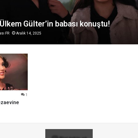
Ülkem Gülter’in babası konuştu!
ası FR
Aralık 14, 2025
1
cezaevine