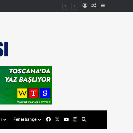
Kayıt Ol
Rastgele Makale
Kenar Bölmes
Facebook
X
YouTube
Instagram
Arama yap ...
ı
Fenerbahçe