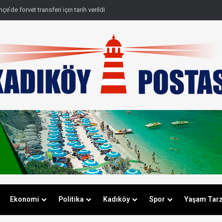
e’de forvet transferi için tarih verildi
Ekonomi
Politika
Kadıköy
Spor
Yaşam Tarz