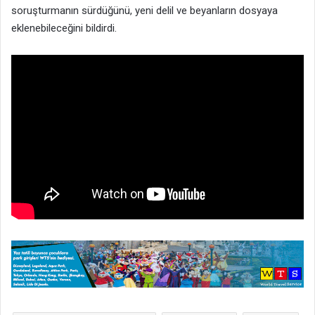
soruşturmanın sürdüğünü, yeni delil ve beyanların dosyaya
eklenebileceğini bildirdi.