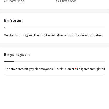
1 hafta önce
1 hafta önce
Bir Yorum
Geri bildirim:
Tuğyan Ülkem Gülter’in babası konuştu! - Kadıköy Postası
Bir yanıt yazın
E-posta adresiniz yayınlanmayacak.
Gerekli alanlar
*
ile işaretlenmişlerdir
Y
o
r
u
m