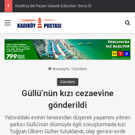
Kadıköy Bit Pazarı Selanik Eskicileri: İkinci El
Menü
Ar
Anasayfa
/
Gündem
Gündem
Güllü’nün kızı cezaevine
gönderildi
Yalova’daki evinin terasından düşerek yaşamını yitiren
şarkıcı Güllü’nün ölümüyle ilgili soruşturmada kızı
Tuğyan Ülkem Gülter tutuklandı, olay gecesi evde