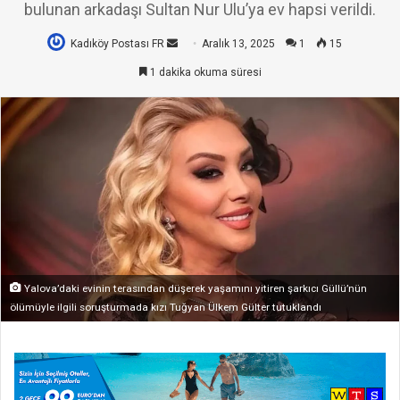
bulunan arkadaşı Sultan Nur Ulu’ya ev hapsi verildi.
Kadıköy Postası FR
Bir
Aralık 13, 2025
1
15
e-
1 dakika okuma süresi
posta
göndermek
Yalova’daki evinin terasından düşerek yaşamını yitiren şarkıcı Güllü’nün
ölümüyle ilgili soruşturmada kızı Tuğyan Ülkem Gülter tutuklandı