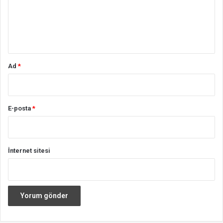
u
m
*
Ad
*
E-posta
*
İnternet sitesi