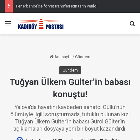
Fenerbahçe’de forvet transferi için tarih verildi
Menü
Ar
Anasayfa
/
Gündem
Gündem
Tuğyan Ülkem Gülter’in babası
konuştu!
Yalova’da hayatını kaybeden sanatçı Güllü’nün
ölümüyle ilgili soruşturmada, tutuklu bulunan kızı
Tuğyan Ülkem Gülter’in babası Gürol Gülter’in
açıklamaları dosyaya yeni bir boyut kazandırdı.