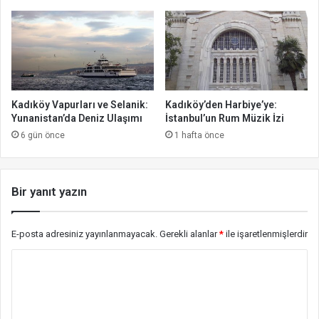
Kadıköy Vapurları ve Selanik:
Kadıköy’den Harbiye’ye:
Yunanistan’da Deniz Ulaşımı
İstanbul’un Rum Müzik İzi
6 gün önce
1 hafta önce
Bir yanıt yazın
E-posta adresiniz yayınlanmayacak.
Gerekli alanlar
*
ile işaretlenmişlerdir
Y
o
r