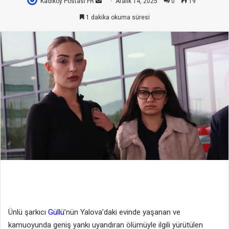
Kadıköy Postası FR
Bir
Aralık 14, 2025
0
19
e-
1 dakika okuma süresi
posta
göndermek
Ünlü şarkıcı
Güllü
’nün Yalova’daki evinde yaşanan ve
kamuoyunda geniş yankı uyandıran ölümüyle ilgili yürütülen