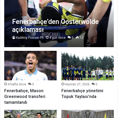
Fenerbahçe’den Oosterwolde
açıklaması
Kadıköy Postası FR
4 gün önce
0
12
4 hafta önce
0
Haziran 27, 2026
0
Fenerbahçe, Mason
Fenerbahçe yönetimi
Greenwood transferi
Topuk Yaylası’nda
tamamlandı