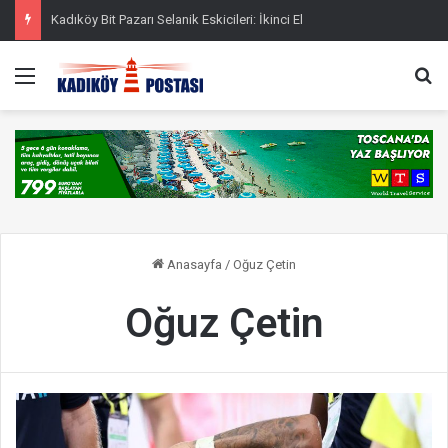
Kadıköy Bit Pazarı Selanik Eskicileri: İkinci El
Menü
Ar
Anasayfa
/
Oğuz Çetin
Oğuz Çetin