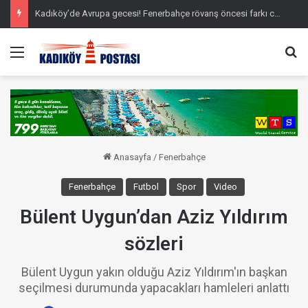
Kadıköy’de Avrupa gecesi! Fenerbahçe rövanş öncesi farkı cebine koydu
Menü
Ar
Anasayfa
/
Fenerbahçe
Fenerbahçe
Futbol
Spor
Video
Bülent Uygun’dan Aziz Yıldırım
sözleri
Bülent Uygun yakın olduğu Aziz Yıldırım'ın başkan
seçilmesi durumunda yapacakları hamleleri anlattı