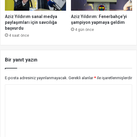
Aziz Yıldırım sanal medya
Aziz Yıldırım: Fenerbahçe’yi
paylaşımları için savcılığa
şampiyon yapmaya geldim
başvurdu
4 gün önce
4 saat önce
Bir yanıt yazın
E-posta adresiniz yayınlanmayacak.
Gerekli alanlar
*
ile işaretlenmişlerdir
Y
o
r
u
m
*