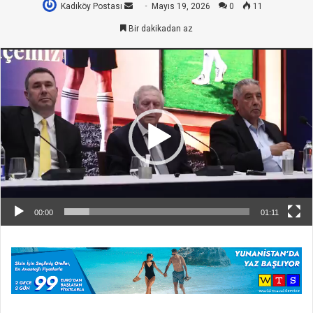
Kadıköy Postası
Bir
Mayıs 19, 2026
0
11
e-
Bir dakikadan az
posta
Video
göndermek
oynatıcı
00:00
01:11