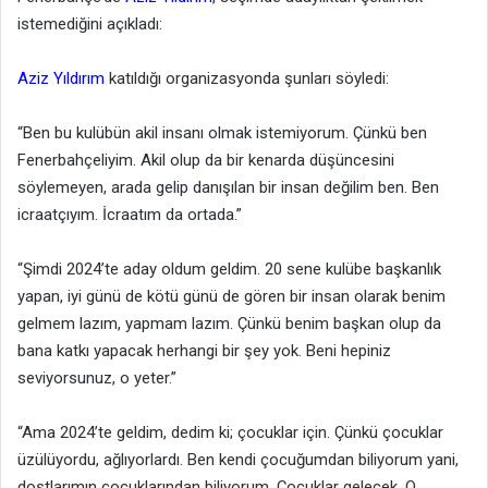
istemediğini açıkladı:
Aziz Yıldırım
katıldığı organizasyonda şunları söyledi:
“Ben bu kulübün akil insanı olmak istemiyorum. Çünkü ben
Fenerbahçeliyim. Akil olup da bir kenarda düşüncesini
söylemeyen, arada gelip danışılan bir insan değilim ben. Ben
icraatçıyım. İcraatım da ortada.”
“Şimdi 2024’te aday oldum geldim. 20 sene kulübe başkanlık
yapan, iyi günü de kötü günü de gören bir insan olarak benim
gelmem lazım, yapmam lazım. Çünkü benim başkan olup da
bana katkı yapacak herhangi bir şey yok. Beni hepiniz
seviyorsunuz, o yeter.”
“Ama 2024’te geldim, dedim ki; çocuklar için. Çünkü çocuklar
üzülüyordu, ağlıyorlardı. Ben kendi çocuğumdan biliyorum yani,
dostlarımın çocuklarından biliyorum. Çocuklar gelecek. O