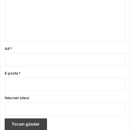
r
u
m
*
Ad
*
E-posta
*
İnternet sitesi