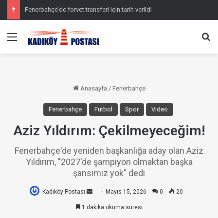
Fenerbahçe’de forvet transferi için tarih verildi
Menü
Ar
Anasayfa
/
Fenerbahçe
Fenerbahçe
Futbol
Spor
Video
Aziz Yıldırım: Çekilmeyeceğim!
Fenerbahçe'de yeniden başkanlığa aday olan Aziz
Yıldırım, "2027'de şampiyon olmaktan başka
şansımız yok" dedi
Kadıköy Postası
Bir
Mayıs 15, 2026
0
20
e-
1 dakika okuma süresi
posta