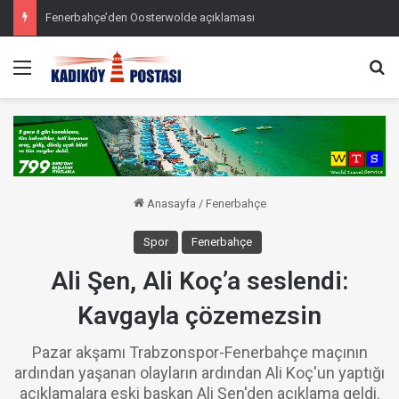
Fenerbahçe’den Oosterwolde açıklaması
Menü
Ar
Anasayfa
/
Fenerbahçe
Spor
Fenerbahçe
Ali Şen, Ali Koç’a seslendi:
Kavgayla çözemezsin
Pazar akşamı Trabzonspor-Fenerbahçe maçının
ardından yaşanan olayların ardından Ali Koç'un yaptığı
açıklamalara eski başkan Ali Şen'den açıklama geldi.