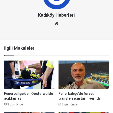
Kadıköy Haberleri
We
b
site
si
İlgili Makaleler
Fenerbahçe’den Oosterwolde
Fenerbahçe’de forvet
açıklaması
transferi için tarih verildi
3 gün önce
3 gün önce