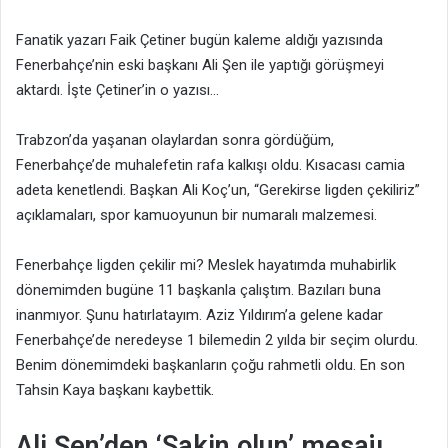
Fanatik yazarı Faik Çetiner bugün kaleme aldığı yazısında
Fenerbahçe’nin eski başkanı Ali Şen ile yaptığı görüşmeyi
aktardı. İşte Çetiner’in o yazısı…
Trabzon’da yaşanan olaylardan sonra gördüğüm,
Fenerbahçe’de muhalefetin rafa kalkışı oldu. Kısacası camia
adeta kenetlendi. Başkan Ali Koç’un, “Gerekirse ligden çekiliriz”
açıklamaları, spor kamuoyunun bir numaralı malzemesi.
Fenerbahçe ligden çekilir mi? Meslek hayatımda muhabirlik
dönemimden bugüne 11 başkanla çalıştım. Bazıları buna
inanmıyor. Şunu hatırlatayım. Aziz Yıldırım’a gelene kadar
Fenerbahçe’de neredeyse 1 bilemedin 2 yılda bir seçim olurdu.
Benim dönemimdeki başkanların çoğu rahmetli oldu. En son
Tahsin Kaya başkanı kaybettik.
Ali Şen’den ‘Sakin olun’ mesajı