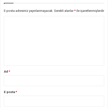
E-posta adresiniz yayınlanmayacak.
Gerekli alanlar
*
ile işaretlenmişlerdir
Y
o
r
u
m
*
Ad
*
E-posta
*