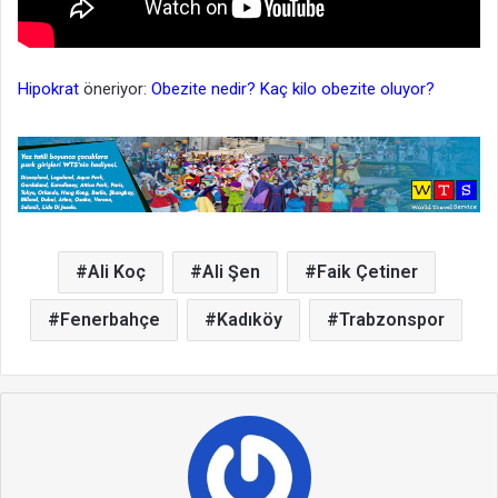
Hipokrat
öneriyor:
Obezite nedir? Kaç kilo obezite oluyor?
Ali Koç
Ali Şen
Faik Çetiner
Fenerbahçe
Kadıköy
Trabzonspor