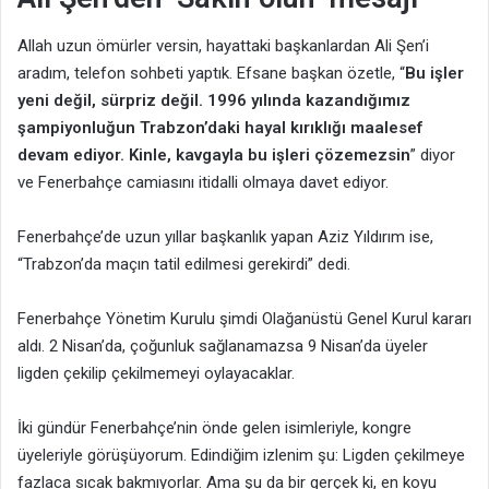
Allah uzun ömürler versin, hayattaki başkanlardan Ali Şen’i
aradım, telefon sohbeti yaptık. Efsane başkan özetle, “
Bu işler
yeni değil, sürpriz değil. 1996 yılında kazandığımız
şampiyonluğun Trabzon’daki hayal kırıklığı maalesef
devam ediyor. Kinle, kavgayla bu işleri çözemezsin
” diyor
ve Fenerbahçe camiasını itidalli olmaya davet ediyor.
Fenerbahçe’de uzun yıllar başkanlık yapan Aziz Yıldırım ise,
“Trabzon’da maçın tatil edilmesi gerekirdi” dedi.
Fenerbahçe Yönetim Kurulu şimdi Olağanüstü Genel Kurul kararı
aldı. 2 Nisan’da, çoğunluk sağlanamazsa 9 Nisan’da üyeler
ligden çekilip çekilmemeyi oylayacaklar.
İki gündür Fenerbahçe’nin önde gelen isimleriyle, kongre
üyeleriyle görüşüyorum. Edindiğim izlenim şu: Ligden çekilmeye
fazlaca sıcak bakmıyorlar. Ama şu da bir gerçek ki, en koyu