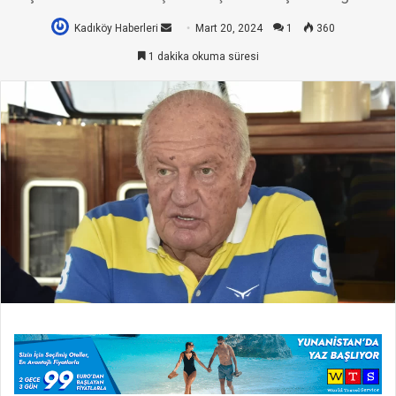
Kadıköy Haberleri
Bir
Mart 20, 2024
1
360
e-
1 dakika okuma süresi
posta
göndermek