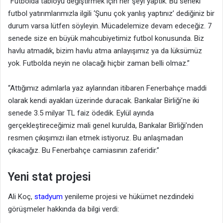
“Futbolda tabloyu değiştirmek için her şeyi yaptık. Bu seneki
futbol yatırımlarımızla ilgili ‘Şunu çok yanlış yaptınız’ dediğiniz bir
durum varsa lütfen söyleyin. Mücadelemize devam edeceğiz. 7
senede size en büyük mahcubiyetimiz futbol konusunda. Biz
havlu atmadık, bizim havlu atma anlayışımız ya da lüksümüz
yok. Futbolda neyin ne olacağı hiçbir zaman belli olmaz.”
“Attığımız adımlarla yaz aylarından itibaren Fenerbahçe maddi
olarak kendi ayakları üzerinde duracak. Bankalar Birliği’ne iki
senede 3.5 milyar TL faiz ödedik. Eylül ayında
gerçekleştireceğimiz mali genel kurulda, Bankalar Birliği’nden
resmen çıkışımızı ilan etmek istiyoruz. Bu anlaşmadan
çıkacağız. Bu Fenerbahçe camiasının zaferidir.”
Yeni stat projesi
Ali Koç,
stadyum
yenileme projesi ve hükümet nezdindeki
görüşmeler hakkında da bilgi verdi: