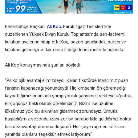
Fenerbahçe Başkanı
Ali Koç
, Faruk Ilgaz Tesisleri’nde
düzenlenen Yüksek Divan Kurulu Toplantısı’nda sarı-lacivertli
kulübün üyelerine hitap etti. Koç, sezon genelindeki süreci ve
kulübün geleceğine dair önemli değerlendirmelerde bulundu.
Ali Koç konuşmasında şunları söyledi:
“Psikolojik avantaj elimizdeydi. Kalan fikstürde inancımız puan
farkının kapanacağı yönündeydi. Hiç kimsenin ön göremediği
kaybettiğimiz puanlarla şampiyonluk şansımızı sekteye uğrattık.
Birçoğunuz haklı olarak öfkelendiniz. Bizim ise üzülme
lüksümüz yok, bu sıkıntıları gidermek zorundayız. Umutla
başladığımız sezonda izahı zor bir beraberlikle geldiğimiz nokta
bizi dezavantajlı duruma düşürdü. Her şeye rağmen istikrarın
yanında olanlara teşekkür etmek istiyorum.”