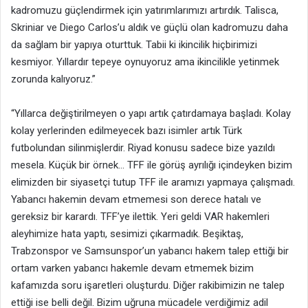
kadromuzu güçlendirmek için yatırımlarımızı artırdık. Talisca,
Skriniar ve Diego Carlos’u aldık ve güçlü olan kadromuzu daha
da sağlam bir yapıya oturttuk. Tabii ki ikincilik hiçbirimizi
kesmiyor. Yıllardır tepeye oynuyoruz ama ikincilikle yetinmek
zorunda kalıyoruz.”
“Yıllarca değiştirilmeyen o yapı artık çatırdamaya başladı. Kolay
kolay yerlerinden edilmeyecek bazı isimler artık Türk
futbolundan silinmişlerdir. Riyad konusu sadece bize yazıldı
mesela. Küçük bir örnek… TFF ile görüş ayrılığı içindeyken bizim
elimizden bir siyasetçi tutup TFF ile aramızı yapmaya çalışmadı.
Yabancı hakemin devam etmemesi son derece hatalı ve
gereksiz bir karardı. TFF’ye ilettik. Yeri geldi VAR hakemleri
aleyhimize hata yaptı, sesimizi çıkarmadık. Beşiktaş,
Trabzonspor ve Samsunspor’un yabancı hakem talep ettiği bir
ortam varken yabancı hakemle devam etmemek bizim
kafamızda soru işaretleri oluşturdu. Diğer rakibimizin ne talep
ettiği ise belli değil. Bizim uğruna mücadele verdiğimiz adil