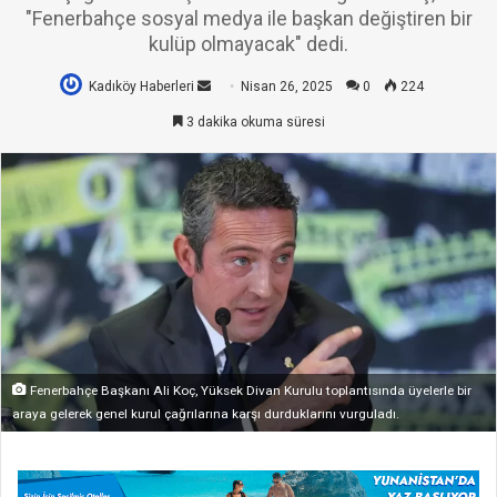
"Fenerbahçe sosyal medya ile başkan değiştiren bir
kulüp olmayacak" dedi.
Kadıköy Haberleri
Bir
Nisan 26, 2025
0
224
e-
3 dakika okuma süresi
posta
göndermek
Fenerbahçe Başkanı Ali Koç, Yüksek Divan Kurulu toplantısında üyelerle bir
araya gelerek genel kurul çağrılarına karşı durduklarını vurguladı.