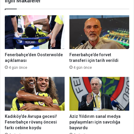
İlgili Makaleler
Fenerbahçe’den Oosterwolde
Fenerbahçe’de forvet
açıklaması
transferi için tarih verildi
4 gün önce
4 gün önce
Kadıköy’de Avrupa gecesi!
Aziz Yıldırım sanal medya
Fenerbahçe rövanş öncesi
paylaşımları için savcılığa
farkı cebine koydu
başvurdu