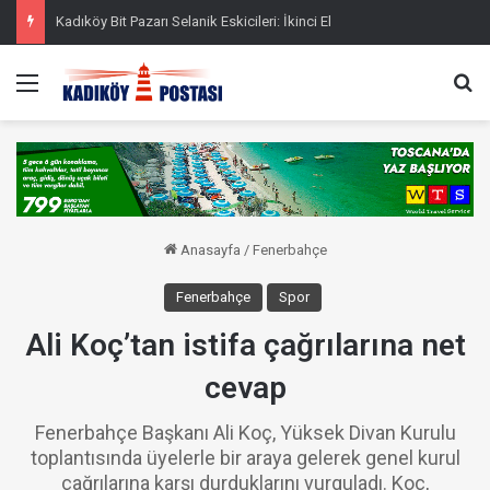
Kadıköy Bit Pazarı Selanik Eskicileri: İkinci El
Menü
Ar
Anasayfa
/
Fenerbahçe
Fenerbahçe
Spor
Ali Koç’tan istifa çağrılarına net
cevap
Fenerbahçe Başkanı Ali Koç, Yüksek Divan Kurulu
toplantısında üyelerle bir araya gelerek genel kurul
çağrılarına karşı durduklarını vurguladı. Koç,