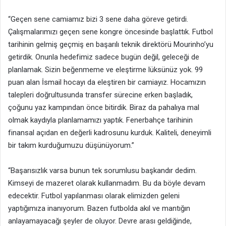
“Geçen sene camiamız bizi 3 sene daha göreve getirdi.
Çalışmalarımızı geçen sene kongre öncesinde başlattık. Futbol
tarihinin gelmiş geçmiş en başarılı teknik direktörü Mourinho’yu
getirdik. Onunla hedefimiz sadece bugün değil, geleceği de
planlamak. Sizin beğenmeme ve eleştirme lüksünüz yok. 99
puan alan İsmail hocayı da eleştiren bir camiayız. Hocamızın
talepleri doğrultusunda transfer sürecine erken başladık,
çoğunu yaz kampından önce bitirdik. Biraz da pahalıya mal
olmak kaydıyla planlamamızı yaptık. Fenerbahçe tarihinin
finansal açıdan en değerli kadrosunu kurduk. Kaliteli, deneyimli
bir takım kurduğumuzu düşünüyorum.”
“Başarısızlık varsa bunun tek sorumlusu başkandır dedim.
Kimseyi de mazeret olarak kullanmadım. Bu da böyle devam
edecektir. Futbol yapılanması olarak elimizden geleni
yaptığımıza inanıyorum. Bazen futbolda akıl ve mantığın
anlayamayacağı şeyler de oluyor. Devre arası geldiğinde,