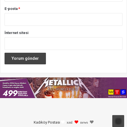
E-posta
*
İnternet sitesi
Kadıköy Postası
xml
news