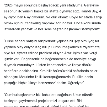
“2026 mayıs sonunda başlayacağız yeni stadyuma. Gerekirse
sezonun ilk yarısını başka bir statta oynayacağız. Hamdi Bey, 4
ay diyor, ben 6 ay diyorum. Ne olur olmaz. Böyle bir stada sahip
olmak için bu fedakarlığı yapmak zorundayız. Hoca konusunda
istikrardan yanayız ve her sene baştan başlamak istemiyoruz.”
“Hisse senedi satışını rakiplerimiz yapınca bir şey olmuyor, biz
yapınca olay oluyor. Kaç kulüp Cumhurbaşkanımızı ziyaret etti,
niye biz ziyaret edince problem oluyor. Arazi işimiz var, vergi
işimiz var… Beğenseniz de beğenmeseniz de mevkiye saygı
duymak zorundayız. Lütfen kenetlenelim ve ileriye dönük
hedeflere odaklanalım. Kim bilir önümüzdeki haftalarda neler
olacağını. Mourinho ile ilk konuştuğumuzda ‘Bu ülke senin
çalıştığın hiçbir ülkeye benzemez’ dedim. Öğreniyor.”
“Cumhurbaşkanımız bizi kabul etti sağolsun. Uzun süredir
bekleyen gayrimenkul projelerimizi istişare etti. Biri
salonumuzun yanındaki arazi, diğeri kolej, üçüncüsü ise