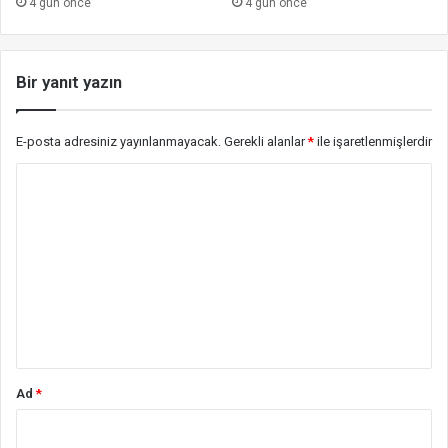
4 gün önce
4 gün önce
Bir yanıt yazın
E-posta adresiniz yayınlanmayacak.
Gerekli alanlar
*
ile işaretlenmişlerdir
Y
o
r
u
m
*
Ad
*