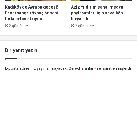
Kadıköy’de Avrupa gecesi!
Aziz Yıldırım sanal medya
Fenerbahçe rövanş öncesi
paylaşımları için savcılığa
farkı cebine koydu
başvurdu
2 gün önce
2 gün önce
Bir yanıt yazın
E-posta adresiniz yayınlanmayacak.
Gerekli alanlar
*
ile işaretlenmişlerdir
Y
o
r
u
m
*