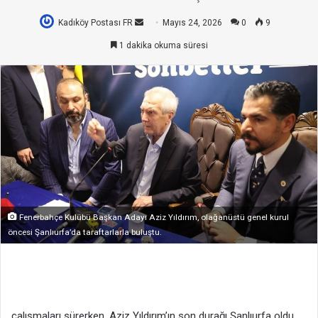
Kadıköy Postası FR
Bir
Mayıs 24, 2026
0
9
e-
1 dakika okuma süresi
posta
göndermek
Fenerbahçe Kulübü Başkan Adayı Aziz Yıldırım, olağanüstü genel kurul
öncesi Şanlıurfa’da taraftarlarla buluştu.
çalışmaları sürerken, Aziz Yıldırım’ın son durağı Şanlıurfa oldu.