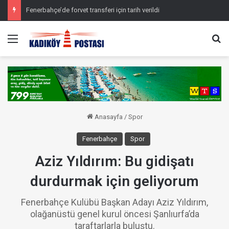
Fenerbahçe’de forvet transferi için tarih verildi
Menü
Ar
Anasayfa
/
Spor
Fenerbahçe
Spor
Aziz Yıldırım: Bu gidişatı
durdurmak için geliyorum
Fenerbahçe Kulübü Başkan Adayı Aziz Yıldırım,
olağanüstü genel kurul öncesi Şanlıurfa’da
taraftarlarla buluştu.