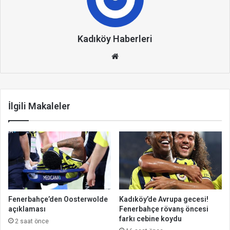
Kadıköy Haberleri
We
b
site
si
İlgili Makaleler
Fenerbahçe’den Oosterwolde
Kadıköy’de Avrupa gecesi!
açıklaması
Fenerbahçe rövanş öncesi
farkı cebine koydu
2 saat önce