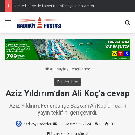
Fenerbahçe’de forvet transferi için tarih verildi
Menü
Ar
Anasayfa
/
Fenerbahçe
Fenerbahçe
Aziz Yıldırım’dan Ali Koç’a cevap
Aziz Yıldırım, Fenerbahçe Başkanı Ali Koç'un canlı
yayın teklifini geri çevirdi.
Kadıköy Haberleri
Bir
Haziran 5, 2024
1
315
e-
1 dakika okuma süresi