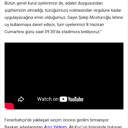
Bütün genel kurul üyelerimizi de, adalet duygusundan
şüphemizin olmadığı, tüzüğümüzü noktasından virgülüne kadar
uygulayacağına emin olduğumuz, Sayın Şekip Mosturoğlu lehine
oy kullanmaya davet ediyor, tüm üyelerimizi 8 Haziran
Cumartesi günü saat 09.30’da stadımıza bekliyoruz.”
Fenerbahçe’de yaklaşan seçim öncesi gerilim tırmanıyor.
Başkan adaylarından
Aziz Yıldırım
, Ali Koç’un listesinde bulunan