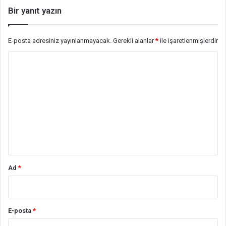
Bir yanıt yazın
E-posta adresiniz yayınlanmayacak.
Gerekli alanlar
*
ile işaretlenmişlerdir
Y
o
r
u
m
*
Ad
*
E-posta
*