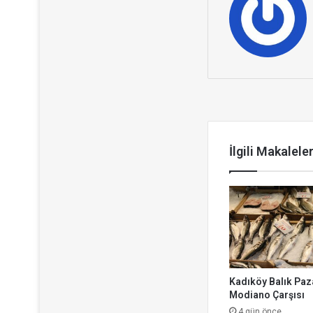
Sonrakini Ok
İlgili Makalele
Kadıköy Balık Paza
Modiano Çarşısı
4 gün önce