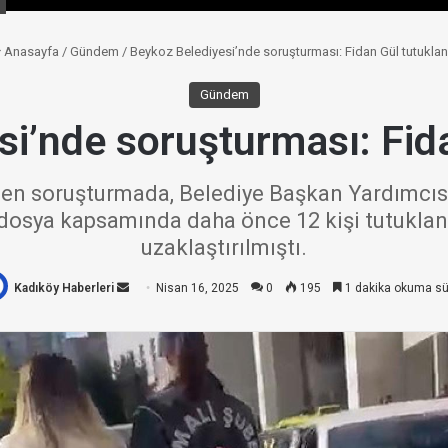
Anasayfa
/
Gündem
/
Beykoz Belediyesi’nde soruşturması: Fidan Gül tutuklan
Gündem
i’nde soruşturması: Fid
len soruşturmada, Belediye Başkan Yardımcısı 
ı dosya kapsamında daha önce 12 kişi tutukla
uzaklaştırılmıştı.
Kadıköy Haberleri
Bir
Nisan 16, 2025
0
195
1 dakika okuma sü
e-
posta
göndermek