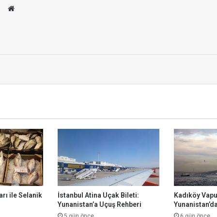
We
b
site
si
u
r
rı ile Selanik
İstanbul Atina Uçak Bileti:
Kadıköy Vapur
Yunanistan’a Uçuş Rehberi
Yunanistan’da
5 gün önce
6 gün önce