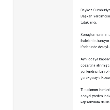
Beykoz Cumhuriyet
Başkan Yardımcıs
tutuklandı.
Soruşturmanın me
ihaleleri bulunuyor.
ifadesinde detaylı s
Aynı dosya kapsamı
gözaltına alınmıştı
yönlendirici bir r
gerekçesiyle Kösel
Tutuklanan isimler
sosyal yardım ihale
kapsamında deliller