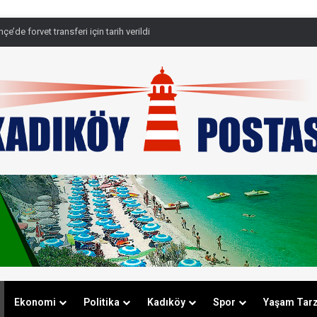
e’de forvet transferi için tarih verildi
Ekonomi
Politika
Kadıköy
Spor
Yaşam Tarz