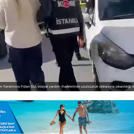
Yardımcısı Fidan Gül, sosyal yardım ihalelerinde usulsüzlük iddiasıyla çıkarıldığı