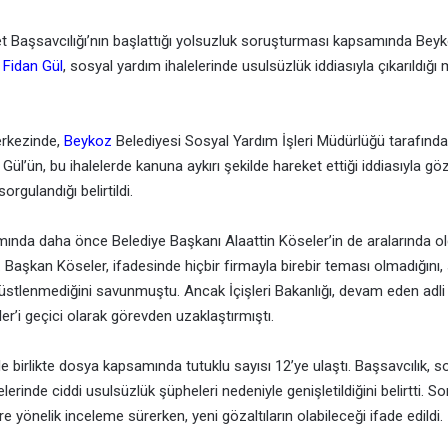
 Başsavcılığı’nın başlattığı yolsuzluk soruşturması kapsamında Beyk
ı
Fidan Gül
, sosyal yardım ihalelerinde usulsüzlük iddiasıyla çıkarıldı
rkezinde,
Beykoz
Belediyesi Sosyal Yardım İşleri Müdürlüğü tarafında
 Gül’ün, bu ihalelerde kanuna aykırı şekilde hareket ettiği iddiasıyla göz
orgulandığı belirtildi.
nda daha önce Belediye Başkanı Alaattin Köseler’in de aralarında ol
. Başkan Köseler, ifadesinde hiçbir firmayla birebir teması olmadığını,
ol üstlenmediğini savunmuştu. Ancak İçişleri Bakanlığı, devam eden adli
er’i geçici olarak görevden uzaklaştırmıştı.
le birlikte dosya kapsamında tutuklu sayısı 12’ye ulaştı. Başsavcılık, 
lerinde ciddi usulsüzlük şüpheleri nedeniyle genişletildiğini belirtti. 
e yönelik inceleme sürerken, yeni gözaltıların olabileceği ifade edildi.