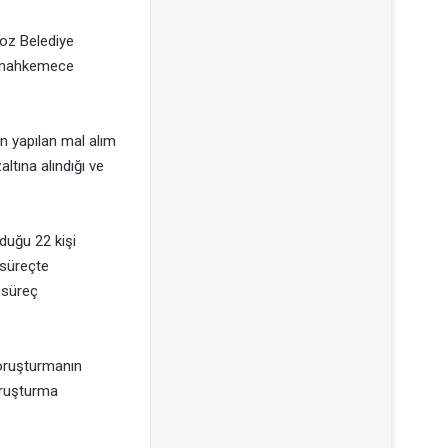
oz Belediye
ğı mahkemece
n yapılan mal alım
altına alındığı ve
duğu 22 kişi
 süreçte
 süreç
soruşturmanın
Soruşturma