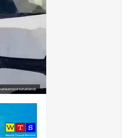
 mahkemece tutuklandı.