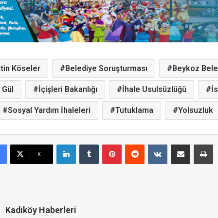
tin Köseler
Belediye Soruşturması
Beykoz Bele
 Gül
İçişleri Bakanlığı
İhale Usulsüzlüğü
İ
Sosyal Yardım İhaleleri
Tutuklama
Yolsuzluk
LinkedIn
Tumblr
Pinterest
Reddit
VKontakte
E-Posta ile paylaş
Yazdır
X
Kadıköy Haberleri