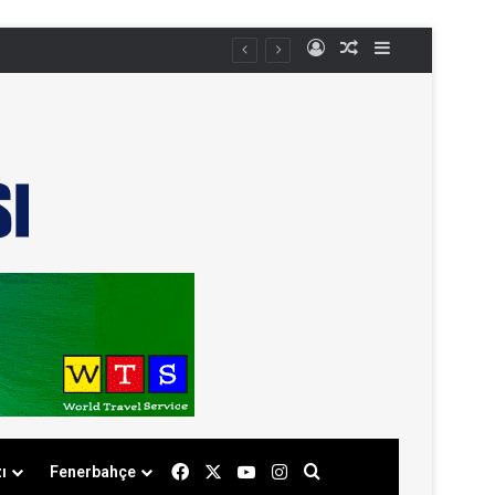
Kayıt Ol
Rastgele Makale
Kenar Bölmes
Facebook
X
YouTube
Instagram
Arama yap ...
ı
Fenerbahçe