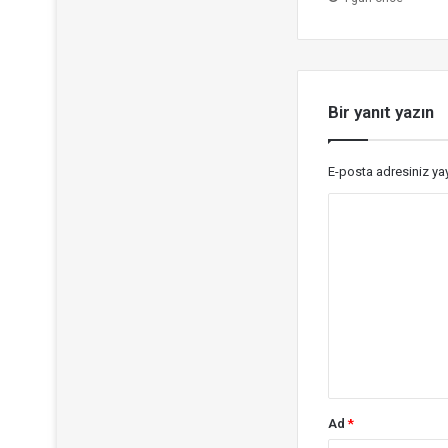
Bir yanıt yazın
E-posta adresiniz y
Y
o
r
u
m
*
Ad
*