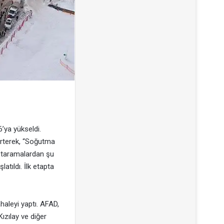
’ya yükseldi.
lirterek, “Soğutma
u taramalardan şu
latıldı. İlk etapta
ahaleyi yaptı. AFAD,
ızılay ve diğer