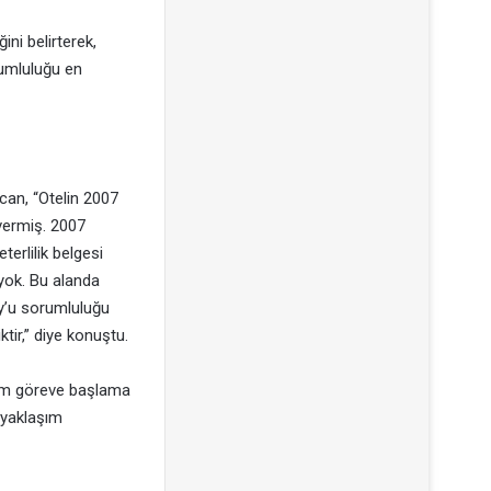
ini belirterek,
rumluluğu en
zcan, “Otelin 2007
vermiş. 2007
erlilik belgesi
 yok. Bu alanda
oy’u sorumluluğu
tir,” diye konuştu.
enim göreve başlama
r yaklaşım