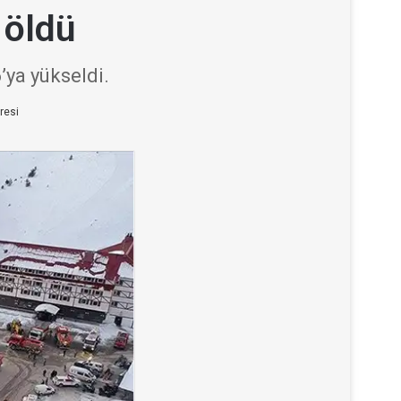
 öldü
’ya yükseldi.
resi