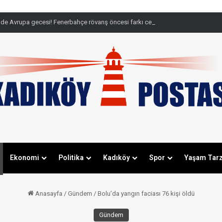
de Avrupa gecesi! Fenerbahçe rövanş öncesi farkı cebine koydu
Ekonomi
Politika
Kadıköy
Spor
Yaşam Tarz
Anasayfa
/
Gündem
/
Bolu’da yangın faciası 76 kişi öldü
Gündem