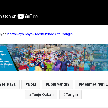
iyor:
Kartalkaya Kayak Merkezi’nde Otel Yangını
 Yerlikaya
Bolu
Bolu yangın
Mehmet Nuri E
Tanju Özkan
Yangın