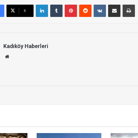
LinkedIn
Tumblr
Pinterest
Reddit
VKontakte
E-Posta ile paylaş
Yazdır
X
Kadıköy Haberleri
We
b
site
si
u
r