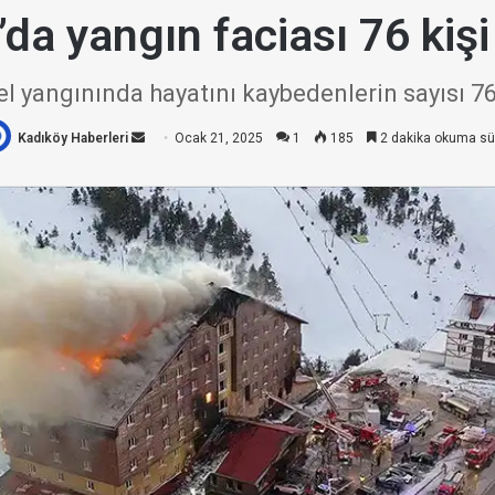
’da yangın faciası 76 kişi
el yangınında hayatını kaybedenlerin sayısı 76
Kadıköy Haberleri
Bir
Ocak 21, 2025
1
185
2 dakika okuma sü
e-
posta
göndermek