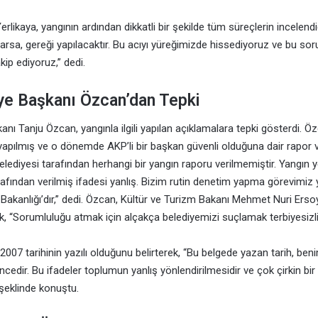
Yerlikaya, yangının ardından dikkatli bir şekilde tüm süreçlerin incelendiğ
arsa, gereği yapılacaktır. Bu acıyı yüreğimizde hissediyoruz ve bu so
ip ediyoruz,” dedi.
ye Başkanı Özcan’dan Tepki
anı Tanju Özcan, yangınla ilgili yapılan açıklamalara tepki gösterdi. Ö
yapılmış ve o dönemde AKP’li bir başkan güvenli olduğuna dair rapor 
ediyesi tarafından herhangi bir yangın raporu verilmemiştir. Yangın yet
rafından verilmiş ifadesi yanlış. Bizim rutin denetim yapma görevimiz
m Bakanlığı’dır,” dedi. Özcan, Kültür ve Turizm Bakanı Mehmet Nuri Ers
, “Sorumluluğu atmak için alçakça belediyemizi suçlamak terbiyesizlik
2007 tarihinin yazılı olduğunu belirterek, “Bu belgede yazan tarih, b
ncedir. Bu ifadeler toplumun yanlış yönlendirilmesidir ve çok çirkin bi
 şeklinde konuştu.