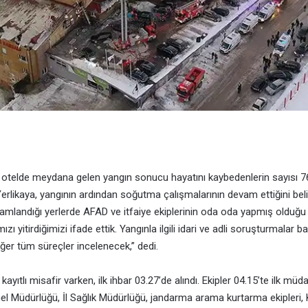
ir otelde meydana gelen yangın sonucu hayatını kaybedenlerin sayısı 76
i Yerlikaya, yangının ardından soğutma çalışmalarının devam ettiğini be
amlandığı yerlerde AFAD ve itfaiye ekiplerinin oda oda yapmış olduğ
ı yitirdiğimizi ifade ettik. Yangınla ilgili idari ve adli soruşturmalar baş
iğer tüm süreçler incelenecek,” dedi.
kayıtlı misafir varken, ilk ihbar 03.27’de alındı. Ekipler 04.15’te ilk müd
el Müdürlüğü, İl Sağlık Müdürlüğü, jandarma arama kurtarma ekipleri, K