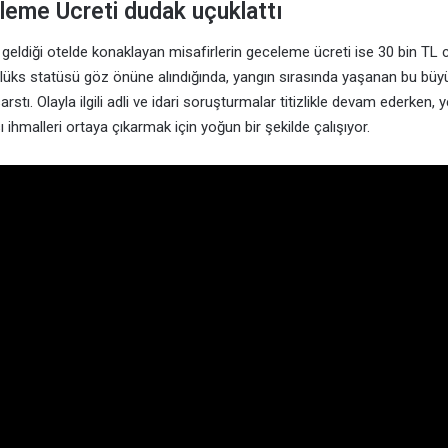
leme Ücreti dudak uçuklattı
eldiği otelde konaklayan misafirlerin geceleme ücreti ise 30 bin TL ci
e lüks statüsü göz önüne alındığında, yangın sırasında yaşanan bu büy
rstı. Olayla ilgili adli ve idari soruşturmalar titizlikle devam ederken, ye
ı ihmalleri ortaya çıkarmak için yoğun bir şekilde çalışıyor.