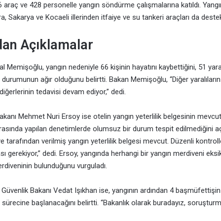
 araç ve 428 personelle yangın söndürme çalışmalarına katıldı. Yang
, Sakarya ve Kocaeli illerinden itfaiye ve su tankeri araçları da destek
dan Açıklamalar
l Memişoğlu, yangın nedeniyle 66 kişinin hayatını kaybettiğini, 51 yar
 durumunun ağır olduğunu belirtti. Bakan Memişoğlu, “Diğer yaralıların 
 diğerlerinin tedavisi devam ediyor,” dedi.
akanı Mehmet Nuri Ersoy ise otelin yangın yeterlilik belgesinin mevcu
arasında yapılan denetimlerde olumsuz bir durum tespit edilmediğini aç
iye tarafından verilmiş yangın yeterlilik belgesi mevcut. Düzenli kontrolle
ı gerekiyor,” dedi. Ersoy, yangında herhangi bir yangın merdiveni eksikl
rdiveninin bulunduğunu vurguladı.
Güvenlik Bakanı Vedat Işıkhan ise, yangının ardından 4 başmüfettişin g
iş sürecine başlanacağını belirtti. “Bakanlık olarak buradayız, soruşt