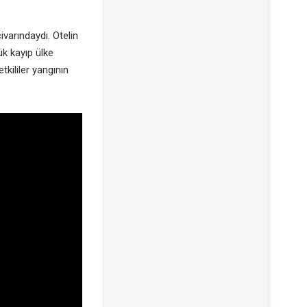
varındaydı. Otelin
ük kayıp ülke
tkililer yangının