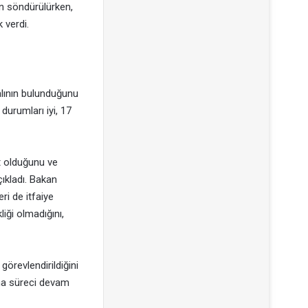
ın söndürülürken,
 verdi.
alının bulunduğunu
durumları iyi, 17
t olduğunu ve
ıkladı. Bakan
ri de itfaiye
iği olmadığını,
örevlendirildiğini
urma süreci devam