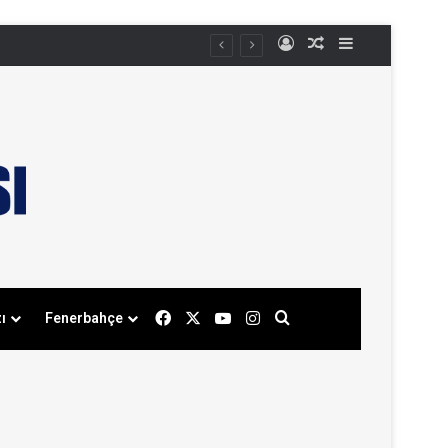
Kayıt Ol
Rastgele Makale
Kenar Bölmes
Facebook
X
YouTube
Instagram
Arama yap ...
ı
Fenerbahçe