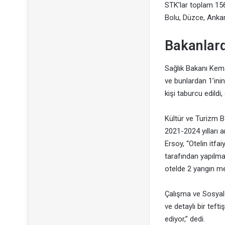
STK’lar toplam 156
Bolu, Düzce, Ankara
Bakanlar
Sağlık Bakanı Kema
ve bunlardan 1’inin
kişi taburcu edildi,
Kültür ve Turizm B
2021-2024 yılları 
Ersoy, “Otelin itfa
tarafından yapılmas
otelde 2 yangın me
Çalışma ve Sosyal 
ve detaylı bir teft
ediyor,” dedi.