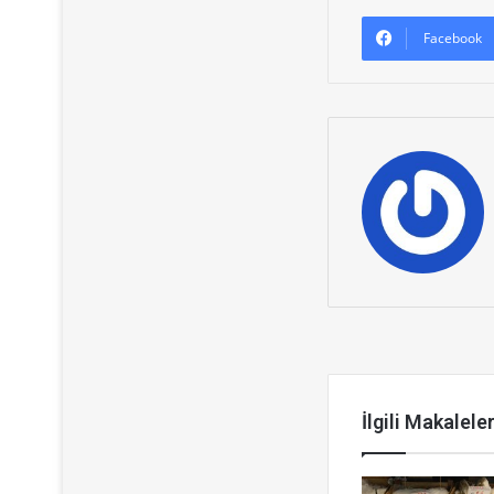
Facebook
Sonrakini Ok
İlgili Makalele