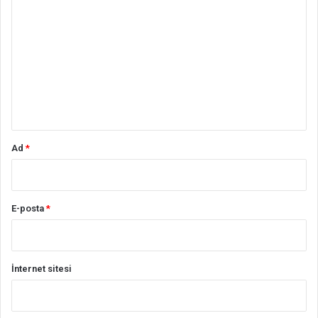
o
r
u
m
*
Ad
*
E-posta
*
İnternet sitesi