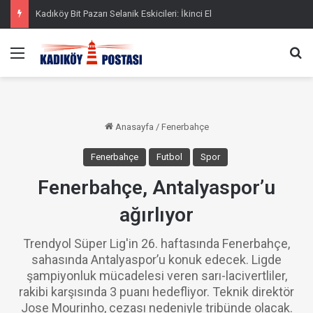
Kadıköy Bit Pazarı Selanik Eskicileri: İkinci El
Menü
Ar
Anasayfa
/
Fenerbahçe
Fenerbahçe
Futbol
Spor
Fenerbahçe, Antalyaspor’u
ağırlıyor
Trendyol Süper Lig'in 26. haftasında Fenerbahçe,
sahasında Antalyaspor’u konuk edecek. Ligde
şampiyonluk mücadelesi veren sarı-lacivertliler,
rakibi karşısında 3 puanı hedefliyor. Teknik direktör
Jose Mourinho, cezası nedeniyle tribünde olacak.