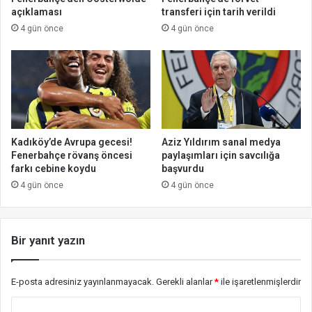
açıklaması
transferi için tarih verildi
4 gün önce
4 gün önce
Kadıköy’de Avrupa gecesi!
Aziz Yıldırım sanal medya
Fenerbahçe rövanş öncesi
paylaşımları için savcılığa
farkı cebine koydu
başvurdu
4 gün önce
4 gün önce
Bir yanıt yazın
E-posta adresiniz yayınlanmayacak.
Gerekli alanlar
*
ile işaretlenmişlerdir
Y