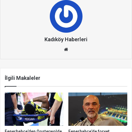
Kadıköy Haberleri
We
b
site
si
İlgili Makaleler
Fenerbahçe’den Oosterwolde
Fenerbahçe’de forvet