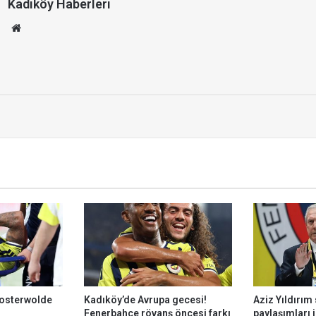
Kadıköy Haberleri
We
b
site
si
u
r
osterwolde
Kadıköy’de Avrupa gecesi!
Aziz Yıldırım
Fenerbahçe rövanş öncesi farkı
paylaşımları i