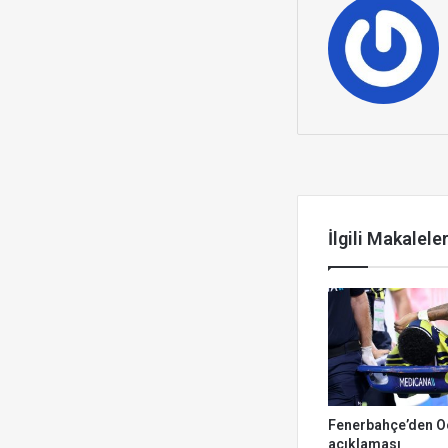
Sonrakini Ok
İlgili Makalele
Fenerbahçe’den O
açıklaması