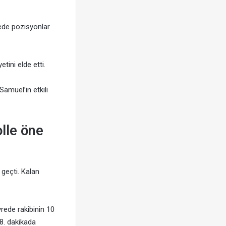
alede pozisyonlar
tini elde etti.
Samuel’in etkili
olle öne
 geçti. Kalan
rede rakibinin 10
18. dakikada