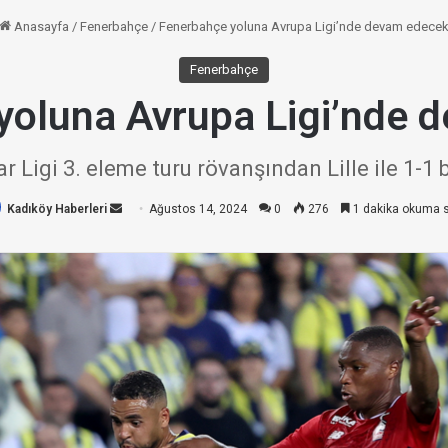
Anasayfa
/
Fenerbahçe
/
Fenerbahçe yoluna Avrupa Ligi’nde devam edece
Fenerbahçe
yoluna Avrupa Ligi’nde 
Ligi 3. eleme turu rövanşından Lille ile 1-1 
Kadıköy Haberleri
Bir
Ağustos 14, 2024
0
276
1 dakika okuma s
e-
posta
göndermek