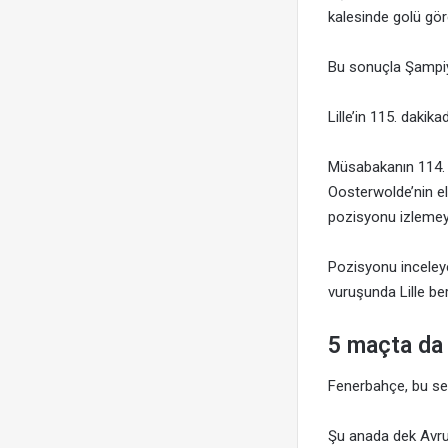
kalesinde golü gör
Bu sonuçla Şampiy
Lille’in 115. dakik
Müsabakanın 114. d
Oosterwolde’nin e
pozisyonu izlemeye
Pozisyonu inceleye
vuruşunda Lille ber
5 maçta da 
Fenerbahçe, bu se
Şu anada dek Avrup