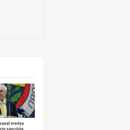
 sanal medya
çin savcılığa