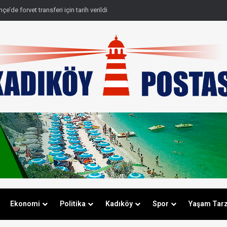
de Avrupa gecesi! Fenerbahçe rövanş öncesi farkı cebine koydu
Ekonomi
Politika
Kadıköy
Spor
Yaşam Tarz