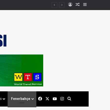
Kayıt Ol
Rastgele Makale
Kenar Bölmes
Facebook
X
YouTube
Instagram
Arama yap ...
ı
Fenerbahçe