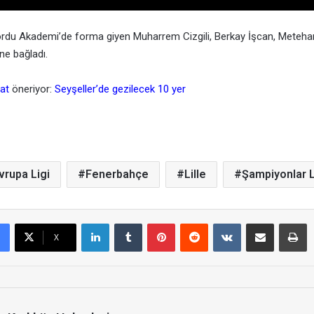
nordu Akademi’de forma giyen Muharrem Cizgili, Berkay İşcan, Metehan
ne bağladı.
at
öneriyor:
Seyşeller’de gezilecek 10 yer
vrupa Ligi
Fenerbahçe
Lille
Şampiyonlar L
LinkedIn
Tumblr
Pinterest
Reddit
VKontakte
E-Posta ile paylaş
Yazdır
X