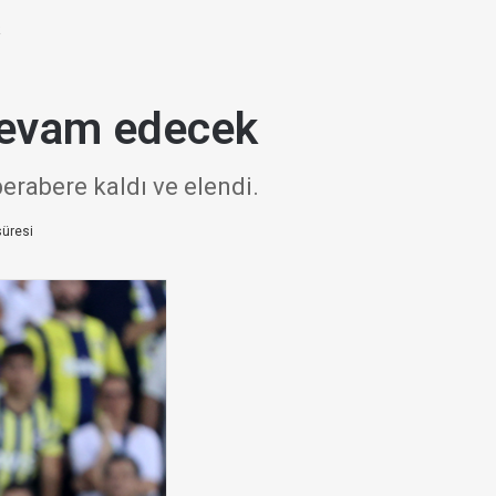
k
devam edecek
berabere kaldı ve elendi.
üresi