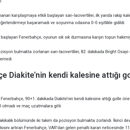
i.
anan karşılaşmaya etkili başlayan sarı-lacivertliler, ilk yarıda rakip k
eğerlendirmeyi başaramadı ve soyunma odasına 0-0 eşitlikle gidildi.
ılı başlayan Fenerbahçe, oyunun sık sık durmasına karşın topun hakimiye
ozisyon bulmakta zorlanan sarı-lacivertliler, 82. dakikada Bright Osayi-
çemedi.
e Diakite’nin kendi kalesine attığı g
 Fenerbahçe, 90+1. dakikada Diakite’nin kendi kalesine attığı golle öne
 olmadı ve maç uzatmalara gitti.
akikalık bölümünde iki takım da pozisyon bulmakta zorlandı. İkinci dev
skısını artıran Fenerbahçe, VAR’dan gelen penaltı kararı neticesinde 1