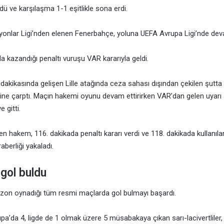
dü ve karşılaşma 1-1 eşitlikle sona erdi.
onlar Ligi’nden elenen Fenerbahçe, yoluna UEFA Avrupa Ligi’nde de
ada kazandığı penaltı vuruşu VAR kararıyla geldi.
akikasında gelişen Lille atağında ceza sahası dışından çekilen şutta
line çarptı. Maçın hakemi oyunu devam ettirirken VAR’dan gelen uyar
 gitti.
n hakem, 116. dakikada penaltı kararı verdi ve 118. dakikada kullanıla
aberliği yakaladı.
gol buldu
zon oynadığı tüm resmi maçlarda gol bulmayı başardı.
a’da 4, ligde de 1 olmak üzere 5 müsabakaya çıkan sarı-lacivertliler,