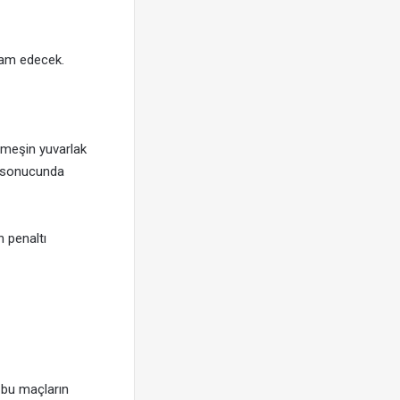
vam edecek.
 meşin yuvarlak
ı sonucunda
n penaltı
 bu maçların