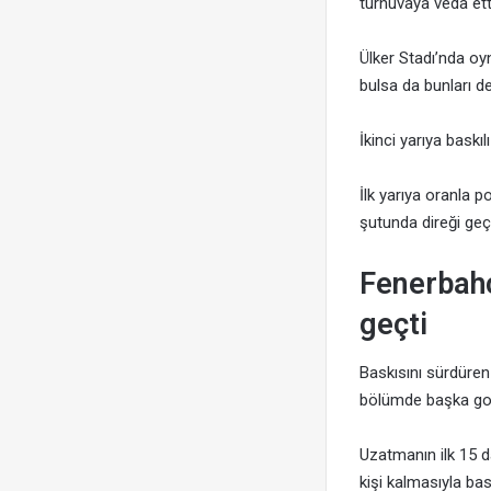
turnuvaya veda ett
Ülker Stadı’nda oyn
bulsa da bunları d
İkinci yarıya bask
İlk yarıya oranla p
şutunda direği ge
Fenerbahç
geçti
Baskısını sürdüren
bölümde başka gol
Uzatmanın ilk 15 d
kişi kalmasıyla ba