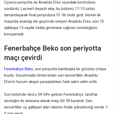
Üçüncü periyotta da Anadolu Efes oyundaki kontrolünü
sürdürdü. Lacivert-beyazlı ekip, bu bölümü 17-15 üstün
tamamlayarak final periyoduna 51-36 önde girdi. Serinin ilk
maçında avantajı ele geçirmek isteyen Anadolu Efes, son 10
dakikaya 15 sayılık farkla girmesine rağmen üstünlüğünü
koruyamadı.
Fenerbahçe Beko son periyotta
maçı çevirdi
Fenerbahçe Beko
, son periyotta bambaşka bir görüntü ortaya
koydu. Savunmada ritmini bulan sarı-lacivertliler, Anadolu
Efes’in hücum akışını yavaşlatırken farkı adım adım eritti.
Son bölümde skoru 54-54’e getiren Fenerbahçe, taraftar
desteğini de arkasına alarak maçı 60-59 kazandı. Sarı-
lacivertliler, üç galibiyet alan takımın finale yükseleceği seride 1-
0 öne geçti.