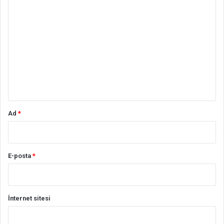
Y
o
r
u
m
*
Ad
*
E-posta
*
İnternet sitesi