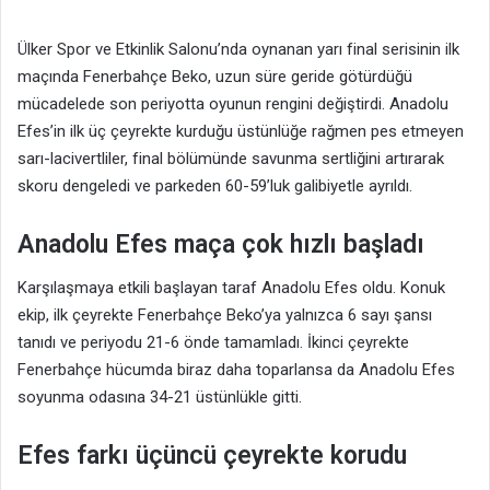
Ülker Spor ve Etkinlik Salonu’nda oynanan yarı final serisinin ilk
maçında Fenerbahçe Beko, uzun süre geride götürdüğü
mücadelede son periyotta oyunun rengini değiştirdi. Anadolu
Efes’in ilk üç çeyrekte kurduğu üstünlüğe rağmen pes etmeyen
sarı-lacivertliler, final bölümünde savunma sertliğini artırarak
skoru dengeledi ve parkeden 60-59’luk galibiyetle ayrıldı.
Anadolu Efes maça çok hızlı başladı
Karşılaşmaya etkili başlayan taraf Anadolu Efes oldu. Konuk
ekip, ilk çeyrekte Fenerbahçe Beko’ya yalnızca 6 sayı şansı
tanıdı ve periyodu 21-6 önde tamamladı. İkinci çeyrekte
Fenerbahçe hücumda biraz daha toparlansa da Anadolu Efes
soyunma odasına 34-21 üstünlükle gitti.
Efes farkı üçüncü çeyrekte korudu