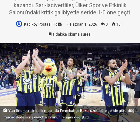
kazandı. Sarı-lacivertliler, Ülker Spor ve Etkinlik
Salonu’ndaki kritik galibiyetle seride 1-0 öne geçti.
Kadıköy Postası FR
Bir
Haziran 1, 2026
0
16
e-
1 dakika okuma süresi
posta
göndermek
Yarı final serisinin ilk maçında Fenerbahçe Beko, uzun süre geride götürdüğü
mücadelede son periyotta oyunun rengini değiştirdi.