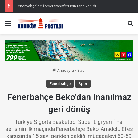
Fenerbahçe’de forvet transferi için tarih verildi
Menü
Ar
Anasayfa
/
Spor
Fenerbahçe
Spor
Fenerbahçe Beko’dan inanılmaz
geri dönüş
Türkiye Sigorta Basketbol Süper Ligi yarı final
serisinin ilk maçında Fenerbahçe Beko, Anadolu Efes
karşısında 15 sayı geriden geldiği mücadeleyi 60-59