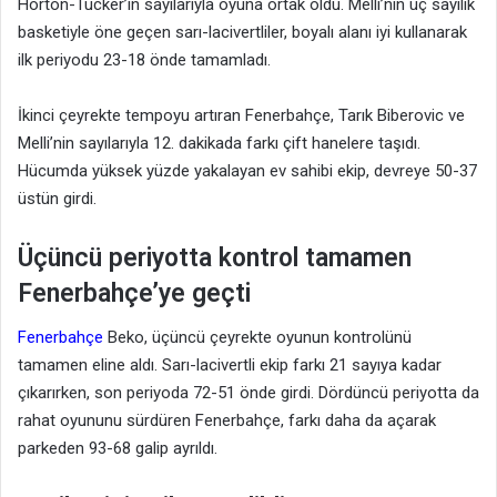
Horton-Tucker’ın sayılarıyla oyuna ortak oldu. Melli’nin üç sayılık
basketiyle öne geçen sarı-lacivertliler, boyalı alanı iyi kullanarak
ilk periyodu 23-18 önde tamamladı.
İkinci çeyrekte tempoyu artıran Fenerbahçe, Tarık Biberovic ve
Melli’nin sayılarıyla 12. dakikada farkı çift hanelere taşıdı.
Hücumda yüksek yüzde yakalayan ev sahibi ekip, devreye 50-37
üstün girdi.
Üçüncü periyotta kontrol tamamen
Fenerbahçe’ye geçti
Fenerbahçe
Beko, üçüncü çeyrekte oyunun kontrolünü
tamamen eline aldı. Sarı-lacivertli ekip farkı 21 sayıya kadar
çıkarırken, son periyoda 72-51 önde girdi. Dördüncü periyotta da
rahat oyununu sürdüren Fenerbahçe, farkı daha da açarak
parkeden 93-68 galip ayrıldı.