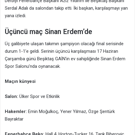
Derbiyi Fenerbahçe Başkanı Aziz Yıldırım ile Beşiktaş Başkanı
Serdal Adalı da salondan takip etti. İki başkan, karşılaşmayı yan
yana izledi.
Üçüncü maç Sinan Erdem’de
Üç galibiyete ulaşan takımın şampiyon olacağı final serisinde
durum 1-1’e geldi. Serinin üçüncü karşılaşması 17 Haziran
Çarşamba günü Beşiktaş GAİN’in ev sahipliğinde Sinan Erdem
Spor Salonu’nda oynanacak.
Maçın künyesi
Salon:
Ülker Spor ve Etkinlik
Hakemler:
Emin Moğulkoç, Yener Yılmaz, Özge Şentürk
Bayraktar
Fenerbahçe Beko:
Hall 4, Horton-Tucker 16, Tarık Biberovic