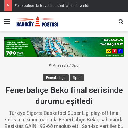
Fenerbahçe’de forvet transferi için tarih verildi
Menü
Ar
Anasayfa
/
Spor
Fenerbahçe
Spor
Fenerbahçe Beko final serisinde
durumu eşitledi
Türkiye Sigorta Basketbol Süper Ligi play-off final
serisinin ikinci maçında Fenerbahçe Beko, sahasında
Beşiktaş GAİN’i 93-68 mağlup etti. Sarı-lacivertliler bu