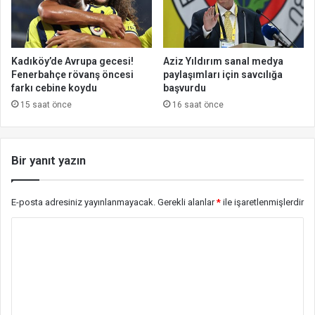
Kadıköy’de Avrupa gecesi!
Aziz Yıldırım sanal medya
Fenerbahçe rövanş öncesi
paylaşımları için savcılığa
farkı cebine koydu
başvurdu
15 saat önce
16 saat önce
Bir yanıt yazın
E-posta adresiniz yayınlanmayacak.
Gerekli alanlar
*
ile işaretlenmişlerdir
Y
o
r
u
m