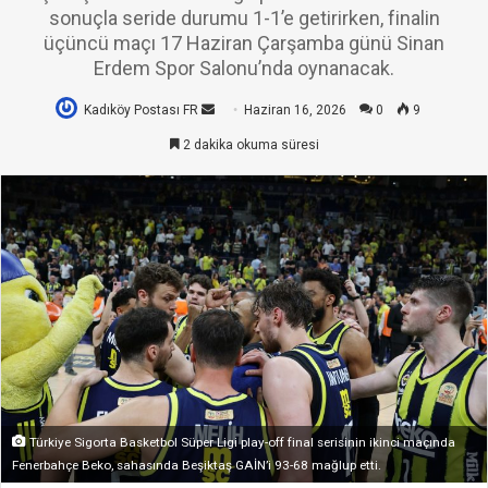
sonuçla seride durumu 1-1’e getirirken, finalin
üçüncü maçı 17 Haziran Çarşamba günü Sinan
Erdem Spor Salonu’nda oynanacak.
Kadıköy Postası FR
Bir
Haziran 16, 2026
0
9
e-
2 dakika okuma süresi
posta
göndermek
Türkiye Sigorta Basketbol Süper Ligi play-off final serisinin ikinci maçında
Fenerbahçe Beko, sahasında Beşiktaş GAİN’i 93-68 mağlup etti.