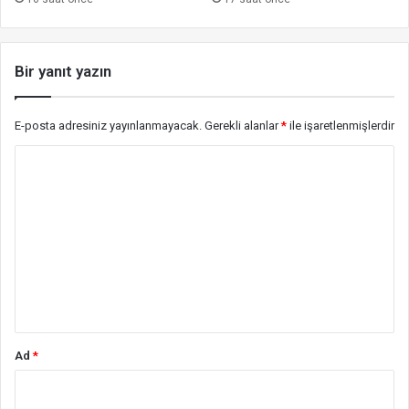
Bir yanıt yazın
E-posta adresiniz yayınlanmayacak.
Gerekli alanlar
*
ile işaretlenmişlerdir
Y
o
r
u
m
*
Ad
*