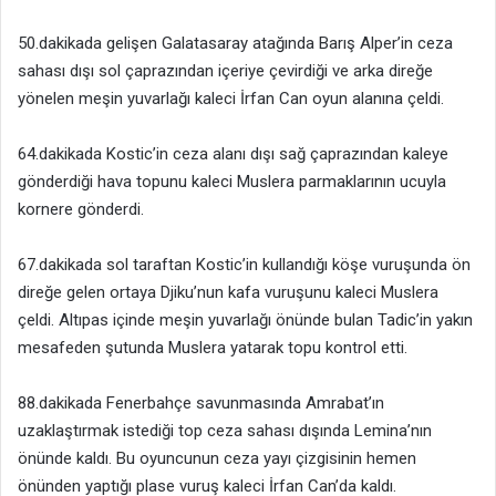
50.dakikada gelişen Galatasaray atağında Barış Alper’in ceza
sahası dışı sol çaprazından içeriye çevirdiği ve arka direğe
yönelen meşin yuvarlağı kaleci İrfan Can oyun alanına çeldi.
64.dakikada Kostic’in ceza alanı dışı sağ çaprazından kaleye
gönderdiği hava topunu kaleci Muslera parmaklarının ucuyla
kornere gönderdi.
67.dakikada sol taraftan Kostic’in kullandığı köşe vuruşunda ön
direğe gelen ortaya Djiku’nun kafa vuruşunu kaleci Muslera
çeldi. Altıpas içinde meşin yuvarlağı önünde bulan Tadic’in yakın
mesafeden şutunda Muslera yatarak topu kontrol etti.
88.dakikada Fenerbahçe savunmasında Amrabat’ın
uzaklaştırmak istediği top ceza sahası dışında Lemina’nın
önünde kaldı. Bu oyuncunun ceza yayı çizgisinin hemen
önünden yaptığı plase vuruş kaleci İrfan Can’da kaldı.