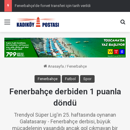
Fenerbahçe’de forvet transferi için tarih verildi
Menü
Ar
Anasayfa
/
Fenerbahçe
Fenerbahçe
Futbol
Spor
Fenerbahçe derbiden 1 puanla
döndü
Trendyol Süper Lig'in 25. haftasında oynanan
Galatasaray - Fenerbahçe derbisi, büyük
mücadelenin yaşandığı ancak gol çıkmayan bir