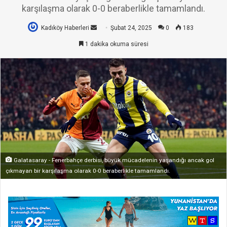
karşılaşma olarak 0-0 beraberlikle tamamlandı.
Kadıköy Haberleri
Bir
Şubat 24, 2025
0
183
e-
1 dakika okuma süresi
posta
göndermek
Galatasaray - Fenerbahçe derbisi, büyük mücadelenin yaşandığı ancak gol
çıkmayan bir karşılaşma olarak 0-0 beraberlikle tamamlandı.