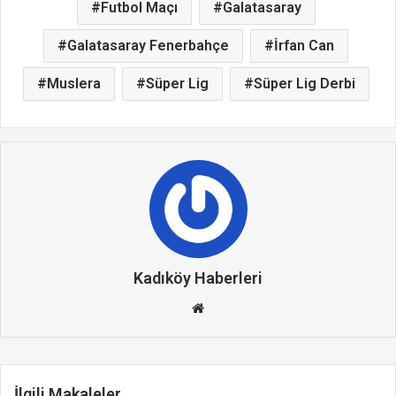
Futbol Maçı
Galatasaray
Galatasaray Fenerbahçe
İrfan Can
Muslera
Süper Lig
Süper Lig Derbi
Kadıköy Haberleri
We
b
site
si
İlgili Makaleler