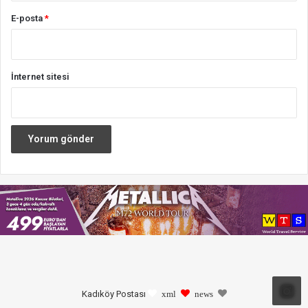
E-posta
*
İnternet sitesi
Kadıköy Postası
xml
news