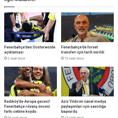
Fenerbahçe’den Oosterwolde
Fenerbahçe’de forvet
açıklaması
transferi için tarih verildi
2 saat önce
15 saat önce
Kadıköy’de Avrupa gecesi!
Aziz Yıldırım sanal medya
Fenerbahçe rövanş öncesi
paylaşımları için savcılığa
farkı cebine koydu
başvurdu
16 saat önce
17 saat önce