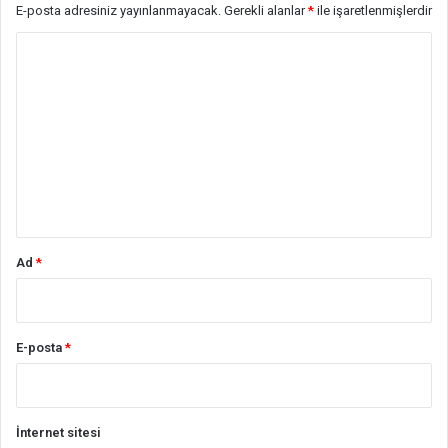
E-posta adresiniz yayınlanmayacak.
Gerekli alanlar
*
ile işaretlenmişlerdir
Y
o
r
u
m
*
Ad
*
E-posta
*
İnternet sitesi