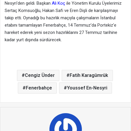
Nesyri’den geldi. Başkan
Ali Koç
ile Yönetim Kurulu Üyelerimiz
Sertaç Komsuoğlu, Hakan Safi ve Eren Dişli de karşılaşmayı
takip etti. Oynadığı bu hazırlık maçıyla çalışmaların İstanbul
etabını tamamlayan Fenerbahçe, 14 Temmuz’da Portekiz’e
hareket ederek yeni sezon hazırlıklarını 27 Temmuz tarihine
kadar yurt dışında sürdürecek.
Cengiz Ünder
Fatih Karagümrük
Fenerbahçe
Youssef En-Nesyri