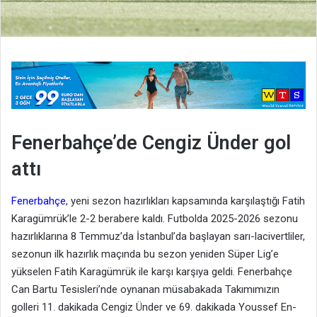
Fenerbahçe’de Cengiz Ünder gol
attı
Fenerbahçe
, yeni sezon hazırlıkları kapsamında karşılaştığı Fatih
Karagümrük’le 2-2 berabere kaldı. Futbolda 2025-2026 sezonu
hazırlıklarına 8 Temmuz’da İstanbul’da başlayan sarı-lacivertliler,
sezonun ilk hazırlık maçında bu sezon yeniden Süper Lig’e
yükselen Fatih Karagümrük ile karşı karşıya geldi. Fenerbahçe
Can Bartu Tesisleri’nde oynanan müsabakada Takımımızın
golleri 11. dakikada Cengiz Ünder ve 69. dakikada Youssef En-