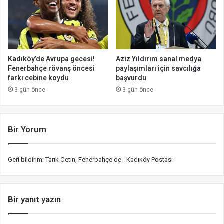
Kadıköy’de Avrupa gecesi!
Aziz Yıldırım sanal medya
Fenerbahçe rövanş öncesi
paylaşımları için savcılığa
farkı cebine koydu
başvurdu
3 gün önce
3 gün önce
Bir Yorum
Geri bildirim:
Tarık Çetin, Fenerbahçe'de - Kadıköy Postası
Bir yanıt yazın