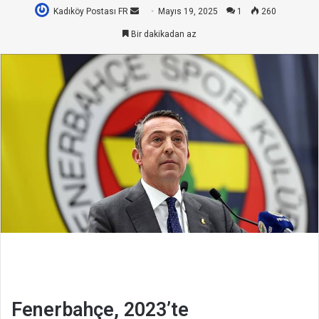
Kadıköy Postası FR
Bir
Mayıs 19, 2025
1
260
e-
Bir dakikadan az
posta
göndermek
Fenerbahçe, 2023’te