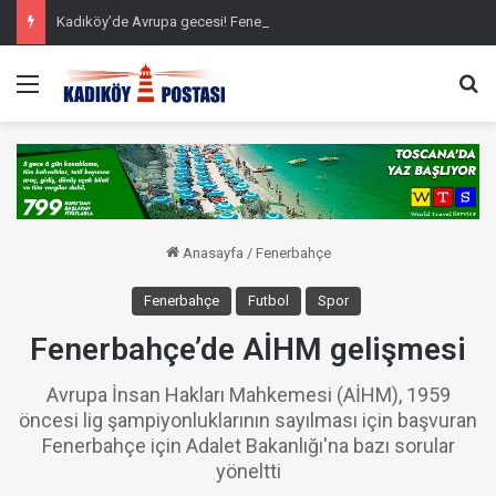
Kadıköy’de Avrupa gecesi! Fenerbahçe rövanş öncesi farkı cebine koydu
Menü
Ar
Anasayfa
/
Fenerbahçe
Fenerbahçe
Futbol
Spor
Fenerbahçe’de AİHM gelişmesi
Avrupa İnsan Hakları Mahkemesi (AİHM), 1959
öncesi lig şampiyonluklarının sayılması için başvuran
Fenerbahçe için Adalet Bakanlığı'na bazı sorular
yöneltti