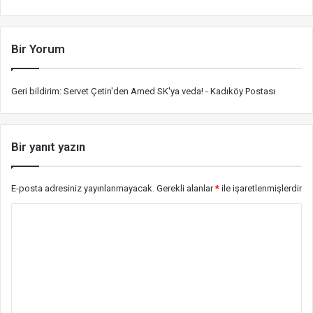
Bir Yorum
Geri bildirim:
Servet Çetin'den Amed SK'ya veda! - Kadıköy Postası
Bir yanıt yazın
E-posta adresiniz yayınlanmayacak.
Gerekli alanlar
*
ile işaretlenmişlerdir
Y
o
r
u
m