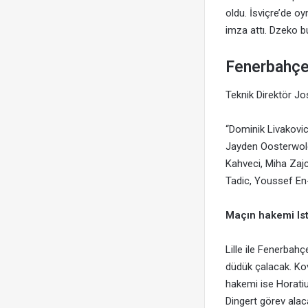
oldu. İsviçre’de o
imza attı. Dzeko 
Fenerbahçe
Teknik Direktör Jo
“Dominik Livakovic
Jayden Oosterwold
Kahveci, Miha Zaj
Tadic, Youssef En
Maçın hakemi Is
Lille ile Fenerb
düdük çalacak. Kov
hakemi ise Horati
Dingert görev alac