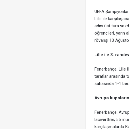
UEFA Şampiyonlar 
Lille ile karşılaşac
adını üst tura yaz
öğrencileri, yarı
rövanşı 13 Ağusto
Lille ile 3. rande
Fenerbahçe, Lille 
taraflar arasında 
sahasında 1-1 bera
Avrupa kupaları
Fenerbahçe, Avrupa
lacivertliler, 55 
karşılaşmalarda Ka