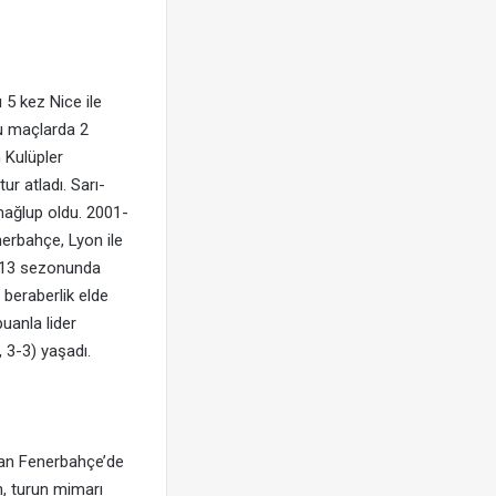
5 kez Nice ile
u maçlarda 2
 Kulüpler
r atladı. Sarı-
mağlup oldu. 2001-
erbahçe, Lyon ile
2013 sezonunda
 beraberlik elde
uanla lider
 3-3) yaşadı.
tan Fenerbahçe’de
n, turun mimarı