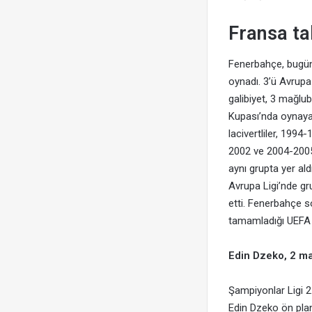
Fransa tak
Fenerbahçe, bugüne
oynadı. 3’ü Avrup
galibiyet, 3 mağl
Kupası’nda oynayan
lacivertliler, 199
2002 ve 2004-2005
aynı grupta yer al
Avrupa Ligi’nde gru
etti. Fenerbahçe 
tamamladığı UEFA A
Edin Dzeko, 2 ma
Şampiyonlar Ligi 2
Edin Dzeko ön plana