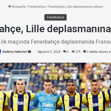
Anasayfa
/
Fenerbahçe
/
Fenerbahçe, Lille deplasmanına çıkıyor
Fenerbahçe
hçe, Lille deplasmanına
ilk maçında Fenerbahçe deplasmanda Fransız ek
Kadıköy Haberleri
Bir
Ağustos 5, 2024
0
275
2 dakika okuma s
e-
posta
göndermek