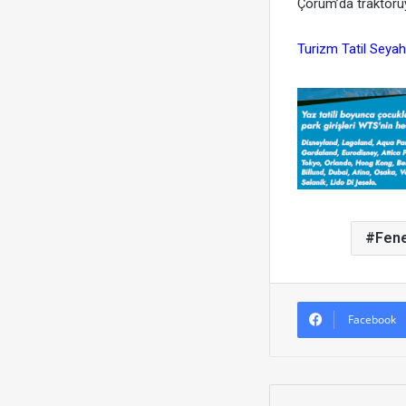
Çorum’da traktörüy
Turizm Tatil Seyah
Fen
Facebook