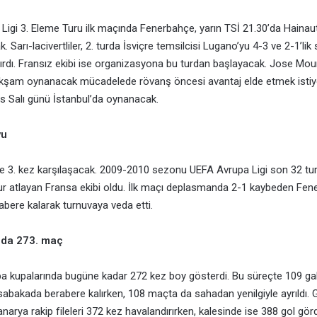
Ligi 3. Eleme Turu ilk maçında Fenerbahçe, yarın TSİ 21.30’da Haina
ak. Sarı-lacivertliler, 2. turda İsviçre temsilcisi Lugano’yu 4-3 ve 2-1’lik
dırdı. Fransız ekibi ise organizasyona bu turdan başlayacak. Jose Mou
n akşam oynanacak mücadelede rövanş öncesi avantaj elde etmek istiy
s Salı günü İstanbul’da oynanacak.
vu
ile 3. kez karşılaşacak. 2009-2010 sezonu UEFA Avrupa Ligi son 32 t
tur atlayan Fransa ekibi oldu. İlk maçı deplasmanda 2-1 kaybeden Fen
bere kalarak turnuvaya veda etti.
nda 273. maç
 kupalarında bugüne kadar 272 kez boy gösterdi. Bu süreçte 109 gali
müsabakada berabere kalırken, 108 maçta da sahadan yenilgiyle ayrıldı. 
narya rakip fileleri 372 kez havalandırırken, kalesinde ise 388 gol gör