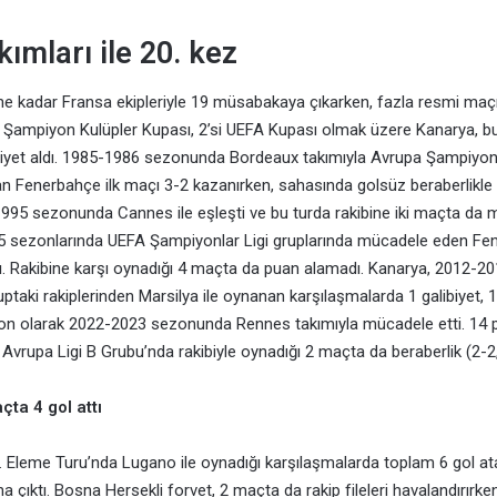
ımları ile 20. kez
 kadar Fransa ekipleriyle 19 müsabakaya çıkarken, fazla resmi maçı 
a Şampiyon Kulüpler Kupası, 2’si UEFA Kupası olmak üzere Kanarya, b
ubiyet aldı. 1985-1986 sezonunda Bordeaux takımıyla Avrupa Şampiyon
 Fenerbahçe ilk maçı 3-2 kazanırken, sahasında golsüz beraberlikle tu
4-1995 sezonunda Cannes ile eşleşti ve bu turda rakibine iki maçta da 
 sezonlarında UEFA Şampiyonlar Ligi gruplarında mücadele eden Fen
dı. Rakibine karşı oynadığı 4 maçta da puan alamadı. Kanarya, 2012-
ptaki rakiplerinden Marsilya ile oynanan karşılaşmalarda 1 galibiyet, 1
son olarak 2022-2023 sezonunda Rennes takımıyla mücadele etti. 14 p
vrupa Ligi B Grubu’nda rakibiyle oynadığı 2 maçta da beraberlik (2-2,
çta 4 gol attı
. Eleme Turu’nda Lugano ile oynadığı karşılaşmalarda toplam 6 gol a
 çıktı. Bosna Hersekli forvet, 2 maçta da rakip fileleri havalandırırke