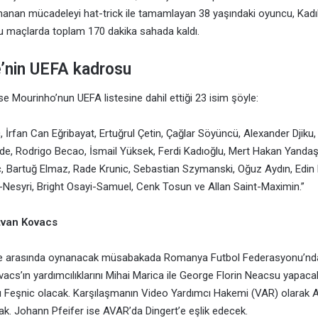
ynanan mücadeleyi hat-trick ile tamamlayan 38 yaşındaki oyuncu, Kadı
bu maçlarda toplam 170 dakika sahada kaldı.
’nin UEFA kadrosu
se Mourinho’nun UEFA listesine dahil ettiği 23 isim şöyle:
, İrfan Can Eğribayat, Ertuğrul Çetin, Çağlar Söyüncü, Alexander Djiku,
e, Rodrigo Becao, İsmail Yüksek, Ferdi Kadıoğlu, Mert Hakan Yandaş
c, Bartuğ Elmaz, Rade Krunic, Sebastian Szymanski, Oğuz Aydın, Edi
-Nesyri, Bright Osayi-Samuel, Cenk Tosun ve Allan Saint-Maximin.”
tvan Kovacs
ahçe arasında oynanacak müsabakada Romanya Futbol Federasyonu’nd
acs’ın yardımcılıklarını Mihai Marica ile George Florin Neacsu yapac
u Feşnic olacak. Karşılaşmanın Video Yardımcı Hakemi (VAR) olarak 
ak. Johann Pfeifer ise AVAR’da Dingert’e eşlik edecek.