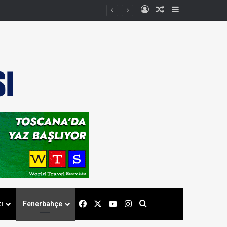
Kayıt Ol
Rastgele Makale
Kenar Bölmes
Facebook
X
YouTube
Instagram
Arama yap ...
ı
Fenerbahçe