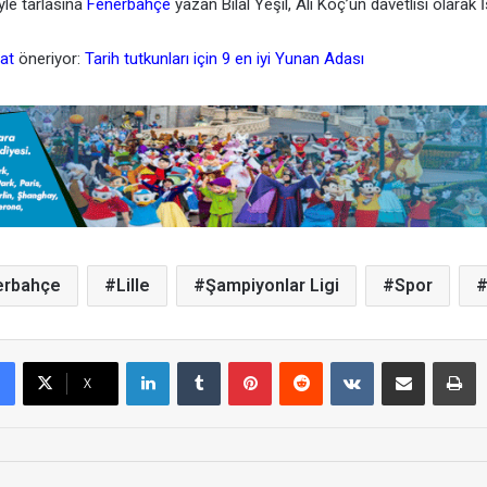
le tarlasına
Fenerbahçe
yazan Bilal Yeşil, Ali Koç’un davetlisi olarak İ
at
öneriyor:
Tarih tutkunları için 9 en iyi Yunan Adası
erbahçe
Lille
Şampiyonlar Ligi
Spor
LinkedIn
Tumblr
Pinterest
Reddit
VKontakte
E-Posta ile paylaş
Yazdır
X