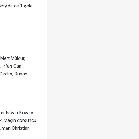
köy’de de 1 gole
 Mert Müldür,
, İrfan Can
n Dzeko, Dusan
an Istvan Kovacs
ak. Maçın dördüncü
Alman Christian