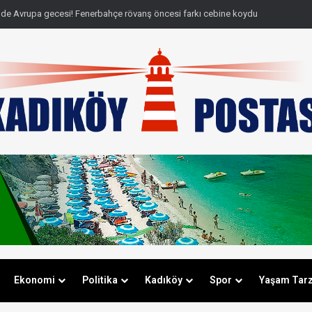
de Avrupa gecesi! Fenerbahçe rövanş öncesi farkı cebine koydu
Ekonomi
Politika
Kadıköy
Spor
Yaşam Tarz