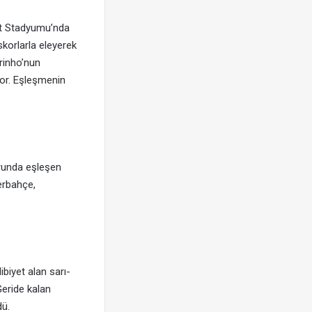
ut Stadyumu’nda
 skorlarla eleyerek
rinho’nun
or. Eşleşmenin
urunda eşleşen
erbahçe,
biyet alan sarı-
Geride kalan
dü.