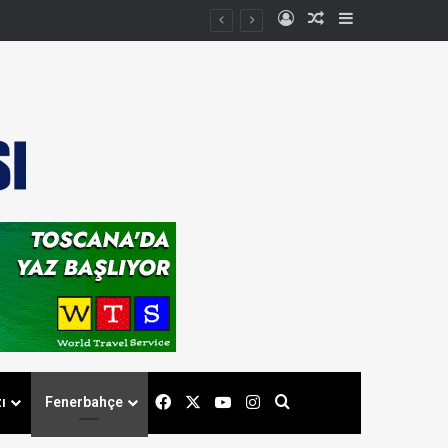
Kayıt Ol
Rastgele Makale
Kenar Bölmes
Facebook
X
YouTube
Instagram
Arama yap ...
ı
Fenerbahçe