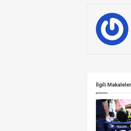
Sonrakini Ok
İlgili Makalele