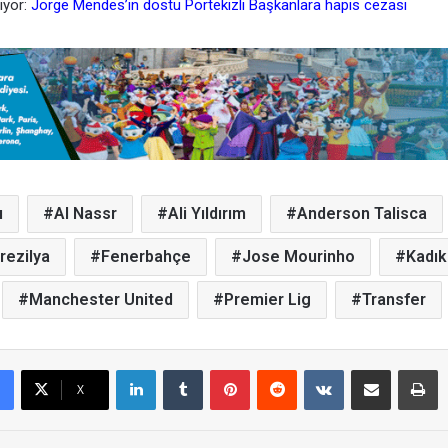
yor:
Jorge Mendes’in dostu Portekizli Başkanlara hapis cezası
ı
Al Nassr
Ali Yıldırım
Anderson Talisca
rezilya
Fenerbahçe
Jose Mourinho
Kadık
Manchester United
Premier Lig
Transfer
LinkedIn
Tumblr
Pinterest
Reddit
VKontakte
E-Posta ile paylaş
Yazdır
X