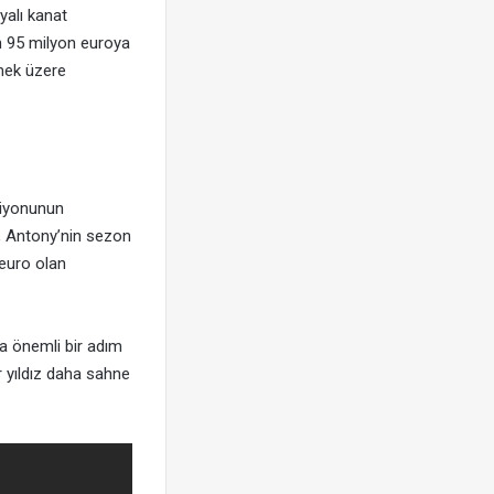
lyalı kanat
an 95 milyon euroya
şmek üzere
siyonunun
e, Antony’nin sezon
euro olan
a önemli bir adım
r yıldız daha sahne