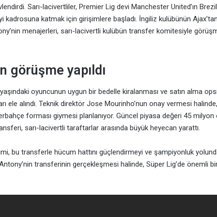
vlendirdi. Sarı-lacivertliler, Premier Lig devi Manchester United’ın Brezi
 kadrosuna katmak için girişimlere başladı. İngiliz kulübünün Ajax’t
tony’nin menajerleri, sarı-lacivertli kulübün transfer komitesiyle görü
in görüşme yapıldı
yaşındaki oyuncunun uygun bir bedelle kiralanması ve satın alma op
arı ele alındı. Teknik direktör Jose Mourinho’nun onay vermesi halind
rbahçe forması giymesi planlanıyor. Güncel piyasa değeri 45 milyon 
transferi, sarı-lacivertli taraftarlar arasında büyük heyecan yarattı.
mi, bu transferle hücum hattını güçlendirmeyi ve şampiyonluk yolund
 Antony’nin transferinin gerçekleşmesi halinde, Süper Lig’de önemli bi