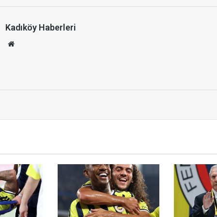
Kadıköy Haberleri
We
b
site
si
u
r