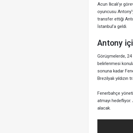
Acun Ilıcalı’yı göre
oyuncusu Antony’yi
transfer ettiği An
İstanbul’a geldi.
Antony iç
Görüşmelerde, 24 
belirlenmesi konul
sonuna kadar Fene
Brezilyalı yıldızın 
Fenerbahçe yöneti
atmayı hedefliyor.
alacak.