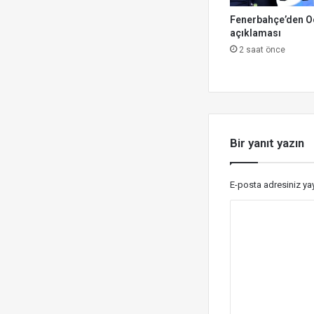
Fenerbahçe’den O
açıklaması
2 saat önce
Bir yanıt yazın
E-posta adresiniz y
Y
o
r
u
m