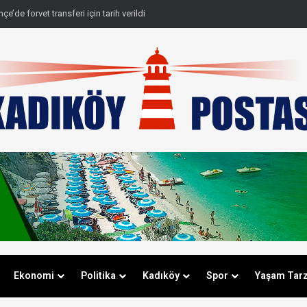
e’de forvet transferi için tarih verildi
Ekonomi
Politika
Kadıköy
Spor
Yaşam Tarz