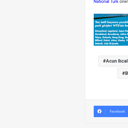
National Türk
öneri
Acun Ilıcal
B
Facebook