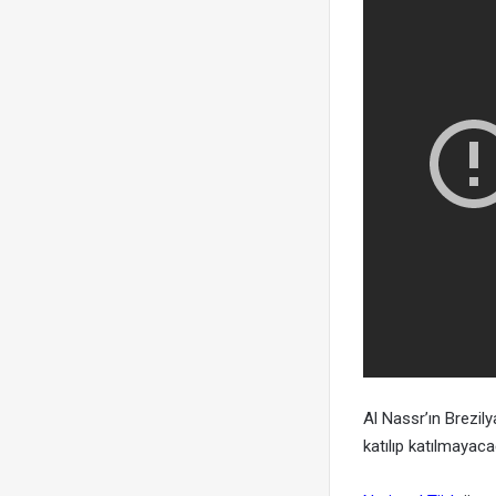
Al Nassr’ın Brezilya
katılıp katılmaya