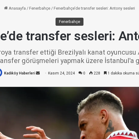
Anasayfa
/
Fenerbahçe
/
Fenerbahçe’de transfer sesleri: Antony sesleri
Fenerbahçe
’de transfer sesleri: Ant
oya transfer ettiği Brezilyalı kanat oyuncusu
transfer görüşmeleri yapmak üzere İstanbul'a g
Kadıköy Haberleri
Bir
Kasım 24, 2024
0
228
1 dakika okuma sü
e-
posta
göndermek