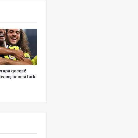
vrupa gecesi!
övanş öncesi farkı