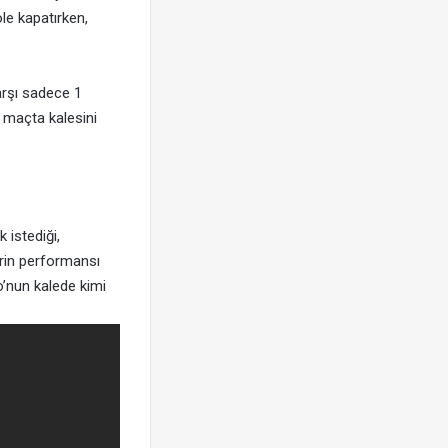
ole kapatırken,
arşı sadece 1
 maçta kalesini
 istediği,
erin performansı
o’nun kalede kimi