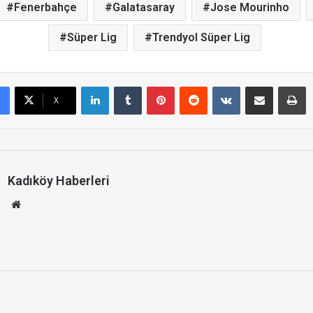
Fenerbahçe
Galatasaray
Jose Mourinho
Süper Lig
Trendyol Süper Lig
LinkedIn
Tumblr
Pinterest
Reddit
VKontakte
E-Posta ile paylaş
Yazdır
X
Kadıköy Haberleri
We
b
site
si