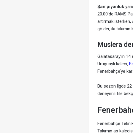
Şampiyonluk
yarı
20.00’de RAMS Pa
artırmak isterken, s
gözler, iki takımın 
Muslera der
Galatasaray’ın 14 
Uruguaylı kaleci,
F
Fenerbahçe’ye karş
Bu sezon ligde 22
deneyimli file bek
Fenerbahç
Fenerbahçe Teknik 
Takımın as kalecis