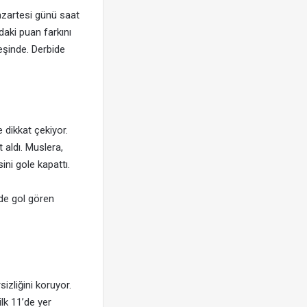
azartesi günü saat
daki puan farkını
peşinde. Derbide
 dikkat çekiyor.
 aldı. Muslera,
ni gole kapattı.
de gol gören
izliğini koruyor.
lk 11’de yer