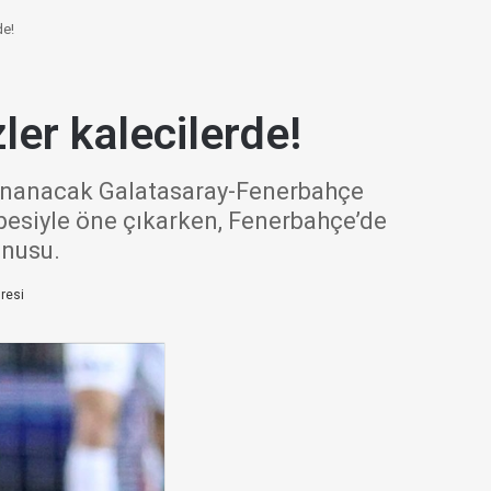
de!
er kalecilerde!
oynanacak Galatasaray-Fenerbahçe
übesiyle öne çıkarken, Fenerbahçe’de
onusu.
resi