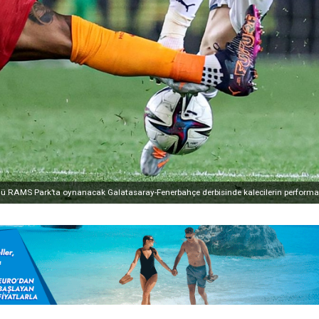
ü RAMS Park’ta oynanacak Galatasaray-Fenerbahçe derbisinde kalecilerin performansı