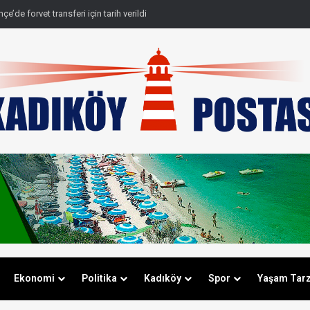
de Avrupa gecesi! Fenerbahçe rövanş öncesi farkı cebine koydu
Ekonomi
Politika
Kadıköy
Spor
Yaşam Tarz