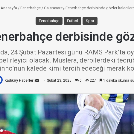
Anasayfa
/
Fenerbahçe
/
Galatasaray-Fenerbahçe derbisinde gözler kaleciler
Fenerbahçe
Futbol
Spor
nerbahçe derbisinde gözl
sında, 24 Şubat Pazartesi günü RAMS Park’ta 
belirleyici olacak. Muslera, derbilerdeki tecr
nho’nun kalede kimi tercih edeceği merak k
Kadıköy Haberleri
Bir
Şubat 23, 2025
0
227
1 dakika okuma sü
e-
posta
göndermek