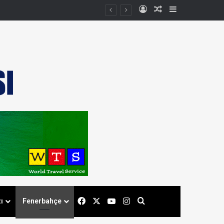
Kayıt Ol
Rastgele Makale
Kenar Bölmes
Facebook
X
YouTube
Instagram
Arama yap ...
ı
Fenerbahçe