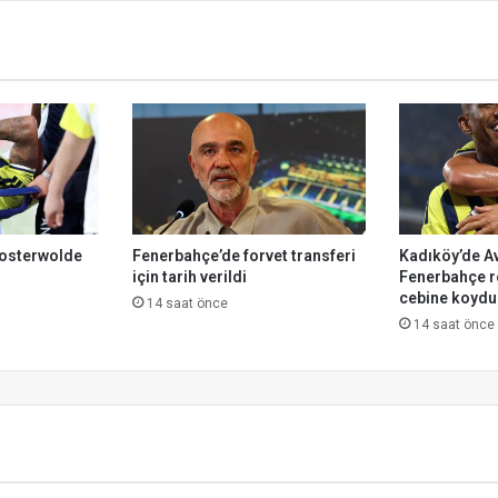
u
r
osterwolde
Fenerbahçe’de forvet transferi
Kadıköy’de A
için tarih verildi
Fenerbahçe r
cebine koydu
14 saat önce
14 saat önce