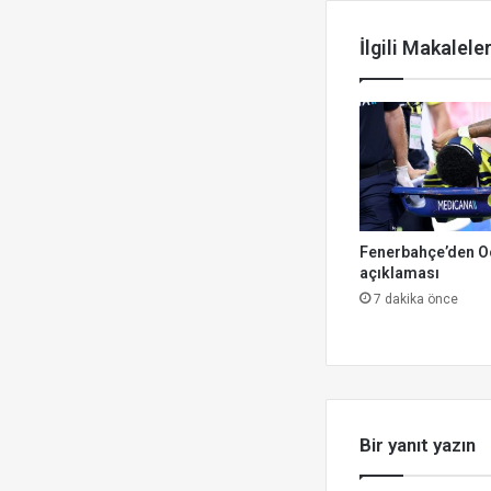
Sonrakini Ok
İlgili Makalele
Fenerbahçe’den O
açıklaması
7 dakika önce
Bir yanıt yazın