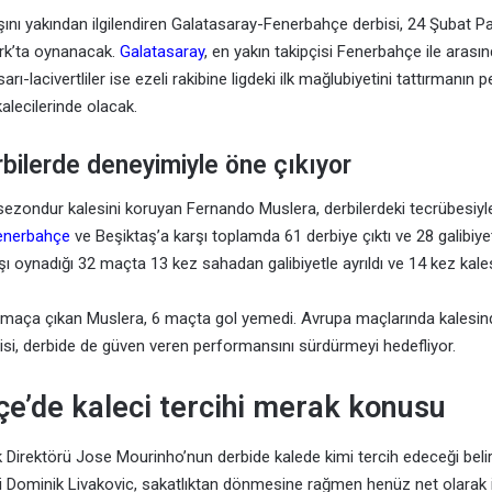
şını yakından ilgilendiren Galatasaray-Fenerbahçe derbisi, 24 Şubat P
rk’ta oynanacak.
Galatasaray
, en yakın takipçisi Fenerbahçe ile arasın
arı-lacivertliler ise ezeli rakibine ligdeki ilk mağlubiyetini tattırmanın 
kalecilerinde olacak.
bilerde deneyimiyle öne çıkıyor
sezondur kalesini koruyan Fernando Muslera, derbilerdeki tecrübesiyle
enerbahçe
ve Beşiktaş’a karşı toplamda 61 derbiye çıktı ve 28 galibiyet
ı oynadığı 32 maçta 13 kez sahadan galibiyetle ayrıldı ve 14 kez kalesi
 maça çıkan Muslera, 6 maçta gol yemedi. Avrupa maçlarında kalesin
çisi, derbide de güven veren performansını sürdürmeyi hedefliyor.
e’de kaleci tercihi merak konusu
Direktörü Jose Mourinho’nun derbide kalede kimi tercih edeceği belirs
i Dominik Livakovic, sakatlıktan dönmesine rağmen henüz net olarak i