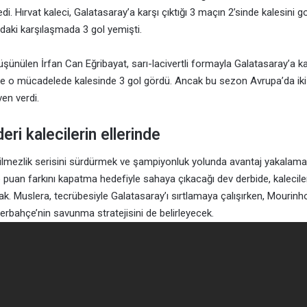
i. Hırvat kaleci, Galatasaray’a karşı çıktığı 3 maçın 2’sinde kalesini g
ndaki karşılaşmada 3 gol yemişti.
düşünülen İrfan Can Eğribayat, sarı-lacivertli formayla Galatasaray’a k
ve o mücadelede kalesinde 3 gol gördü. Ancak bu sezon Avrupa’da iki
en verdi.
eri kalecilerin ellerinde
ilmezlik serisini sürdürmek ve şampiyonluk yolunda avantaj yakalamak
 puan farkını kapatma hedefiyle sahaya çıkacağı dev derbide, kalecil
k. Muslera, tecrübesiyle Galatasaray’ı sırtlamaya çalışırken, Mourinh
erbahçe’nin savunma stratejisini de belirleyecek.